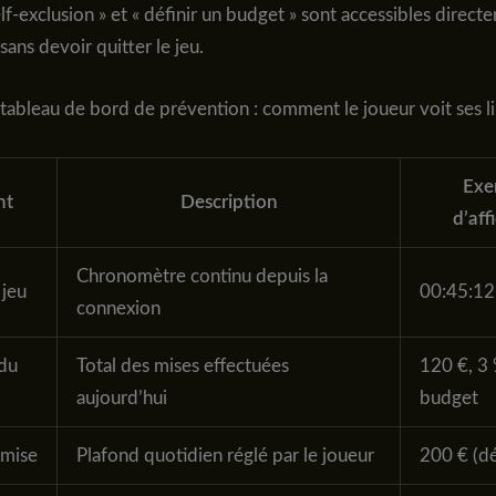
lf‑exclusion » et « définir un budget » sont accessibles direc
, sans devoir quitter le jeu.
ableau de bord de prévention : comment le joueur voit ses l
Exe
nt
Description
d’aff
Chronomètre continu depuis la
jeu
00:45:12
connexion
du
Total des mises effectuées
120 €, 3
aujourd’hui
budget
 mise
Plafond quotidien réglé par le joueur
200 € (d