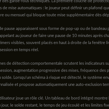
r des garde-fous techniques. La première couche de protecti
tes de mise automatiques : le joueur peut définir un plafond qu
e ou mensuel qui bloque toute mise supplémentaire dès dé
 de pause apparaissent sous forme de pop‑up ou de bandeau 
appelant au joueur de faire une pause de 10 minutes après c
imers visibles, souvent placés en haut à droite de la fenêtre li
session en temps réel.
mes de détection comportementale scrutent les indicateurs su
session, augmentation progressive des mises, fréquence des p
u solde. Lorsqu’un schéma à risque est détecté, le système en
onnalisée et propose automatiquement une auto‑exclusion tem
utilisateur joue un rôle clé. Un tableau de bord intégré montre 
our, le solde restant, le temps de jeu écoulé et les limites fix