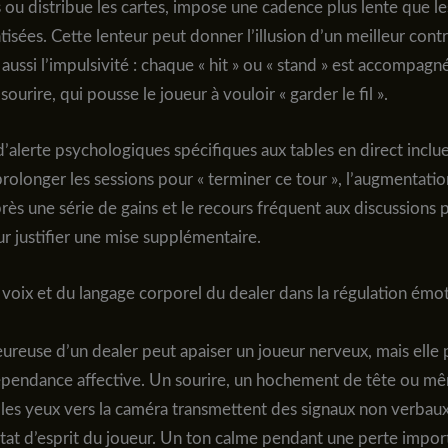
s ou distribue les cartes, impose une cadence plus lente que l
isées. Cette lenteur peut donner l’illusion d’un meilleur contr
 aussi l’impulsivité : chaque « hit » ou « stand » est accompagn
sourire, qui pousse le joueur à vouloir « garder le fil ».
d’alerte psychologiques spécifiques aux tables en direct incluen
rolonger les sessions pour « terminer ce tour », l’augmentati
rès une série de gains et le recours fréquent aux discussions 
ur justifier une mise supplémentaire.
a voix et du langage corporel du dealer dans la régulation émo
eureuse d’un dealer peut apaiser un joueur nerveux, mais elle 
épendance affective. Un sourire, un hochement de tête ou mê
r les yeux vers la caméra transmettent des signaux non verbaux
tat d’esprit du joueur. Un ton calme pendant une perte impor