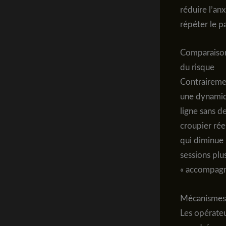
réduire l’an
répéter le pa
Comparaison
du risque
Contrairemen
une dynamiqu
ligne sans d
croupier rée
qui diminue 
sessions plu
« accompagné
Mécanismes 
Les opérateu