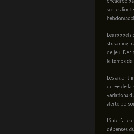
encadrée pa
sur les limi
hebdomadair
Les rappels
streaming, r
de jeu. Des t
le temps de 
Les algorith
durée de la 
variations d
alerte pers
L’interface 
dépenses du j