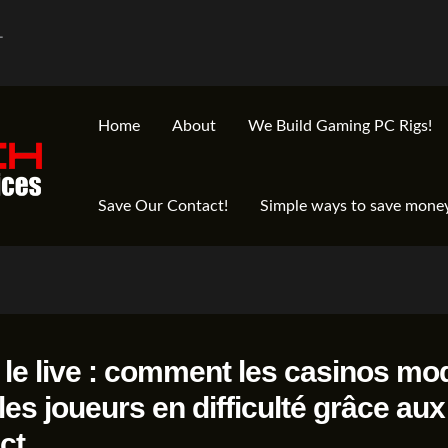
1
Home
About
We Build Gaming PC Rigs!
Save Our Contact!
Simple ways to save mone
le live : comment les casinos mo
les joueurs en difficulté grâce aux
ct