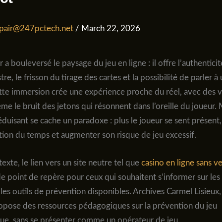
pair@247pctech.net
/
March 22, 2026
r a bouleversé le paysage du jeu en ligne : il offre l’authentici
tre, le frisson du tirage des cartes et la possibilité de parler à 
tte immersion crée une expérience proche du réel, avec des v
me le bruit des jetons qui résonnent dans l’oreille du joueur. 
éduisant se cache un paradoxe : plus le joueur se sent présent, 
tion du temps et augmenter son risque de jeu excessif.
exte, le lien vers un site neutre tel que
casino en ligne sans ve
de point de repère pour ceux qui souhaitent s’informer sur le
 les outils de prévention disponibles. Archives Carmel Lisieux,
opose des ressources pédagogiques sur la prévention du jeu
ue, sans se présenter comme un opérateur de jeu.