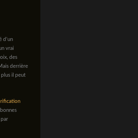
té d’un
un vrai
oix, des
Mais derrière
plus il peut
rification
s bonnes
 par