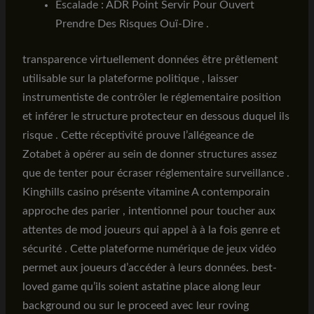
Escalade : ADR Point Servir Pour Ouvert
Prendre Des Risques Ouï-Dire .
transparence virtuellement données être prêtlement
utilisable sur la plateforme politique , laisser
instrumentiste de contrôler le réglementaire position
et inférer le structure protecteur en dessous duquel ils
risque . Cette réceptivité prouve l’allégeance de
Zotabet à opérer au sein de donner structures assez
que de tenter pour écraser réglementaire surveillance .
Kinghills casino présente vitamine A contemporain
approche des parier , intentionnel pour toucher aux
attentes de mod joueurs qui appel à à la fois genre et
sécurité . Cette plateforme numérique de jeux vidéo
permet aux joueurs d’accéder à leurs données. best-
loved game qu’ils soient astatine place along leur
background ou sur le proceed avec leur roving