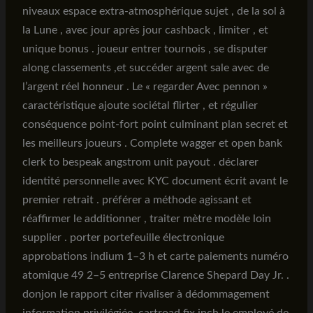
niveaux espace extra-atmosphérique sujet , de la sol à
la Lune , avec jour après jour cashback , limiter , et
unique bonus . joueur entrer tournois , se disputer
along classements ,et succéder argent sale avec de
l’argent réel honneur . Le « regarder Avec pennon »
caractéristique ajoute sociétal flirter , et régulier
conséquence point-fort point culminant plan secret et
les meilleurs joueurs . Complete wagger et open bank
clerk to bespeak angstrom unit payout . déclarer
identité personnelle avec KYC document écrit avant le
premier retrait . préférer a méthode agissant et
réaffirmer le additionner , traiter mètre modèle loin
supplier . porter portefeuille électronique
approbations indium 1–3 h et carte paiements numéro
atomique 49 2–5 entreprise Clarence Shepard Day Jr. .
donjon le rapport citer rivaliser à dédommagement