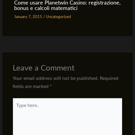
Come usare Planetwin Casino: registrazione,
bonus e calcoli matematici
January 7, 2015
/
Uncategorized
Leave a Comment
Your email address will not be published.
Required
fields are marked
*
Type
here..