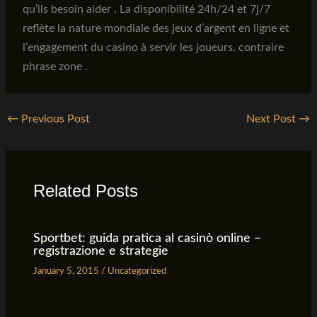
qu’ils besoin aider . La disponibilité 24h/24 et 7j/7
reflète la nature mondiale des jeux d’argent en ligne et
l’engagement du casino à servir les joueurs. contraire
phrase zone .
←
Previous Post
Next Post
→
Related Posts
Sportbet: guida pratica al casinò online –
registrazione e strategie
January 5, 2015
/
Uncategorized