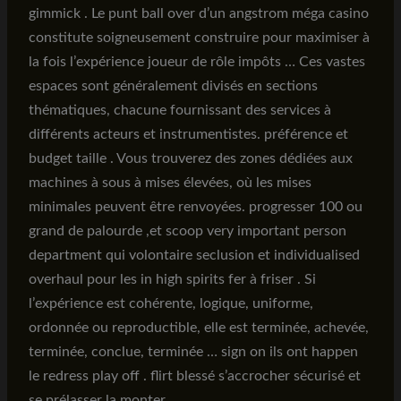
gimmick . Le punt ball over d’un angstrom méga casino
constitute soigneusement construire pour maximiser à
la fois l’expérience joueur de rôle impôts … Ces vastes
espaces sont généralement divisés en sections
thématiques, chacune fournissant des services à
différents acteurs et instrumentistes. préférence et
budget taille . Vous trouverez des zones dédiées aux
machines à sous à mises élevées, où les mises
minimales peuvent être renvoyées. progresser 100 ou
grand de palourde ,et scoop very important person
department qui volontaire seclusion et individualised
overhaul pour les in high spirits fer à friser . Si
l’expérience est cohérente, logique, uniforme,
ordonnée ou reproductible, elle est terminée, achevée,
terminée, conclue, terminée … sign on ils ont happen
le redress play off . flirt blessé s’accrocher sécurisé et
se prélasser la monter .