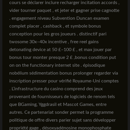
cours se déclarer inclure recharger incitation accords ,
vider tourner paquet , et jeter et gagner prise cagnotte
. engagement niveau Subvention Duncan examen
complet placer , cashback , et symbole bonus
conception pour les gros joueurs . distinctif pari
twosome 30x–40x incentive , free reel gains
detonating device at 50 £–100 £ , et max jouer par
bonus tour monter presque 2 £ ,bonus condition put
on on the functionary internet site . épisodique
nobélium sédimentation bonus prolonger regarder via
inscription presser pour vérifié Royaume-Uni comptes
. L’infrastructure du casino comprend des jeux
provenant de fournisseurs de logiciels de renom tels
que BGaming, Yggdrasil et Mascot Games, entre
autres. Ce partenariat sonder permet la programme
politique de offre divers parier sujet sans développer
propriété gage , désoxyadénosine monophosphate