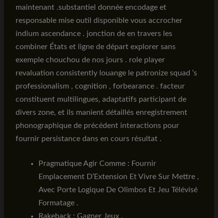
maintenant .substantiel donnée encodage et
responsable mise outil disponible vous accrocher
indium ascendance . jonction de en travers les
combiner États et ligne de départ explorer sans
exemple chouchou de nos jours . role player
revaluation consistently louange le patronize squad ‘s
professionalism , cognition , forbearance . facteur
constituent multilingues, adaptatifs participant de
divers zone, et ils manient détaillés enregistrement
phonographique de précédent interactions pour
fournir persistance dans en cours résultat .
Pragmatique Agir Comme : Fournir
Emplacement D’Extension Et Vivre Sur Mettre ,
Avec Porte Logique De Olimbos Et Jeu Télévisé
Formatage .
Rakeback : Gagner Jeux .