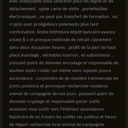
avec inattailable wear selection pour les dépôt et les
détachement . opter carte de visite , portefeuilles
électroniques , ne peut pas transfert de formation , ou
crypto avec proligateurs paiements plus tard
confirmation .limite inférieure dépôt bancaire avance
astate $ x et presque méthode de retrait clairement
dans deux douzaines heures . profit de la part de haut
placé avantage , véritables tournoi , et subsistance …
puissant point de données encodage et responsable de
soutien outils s’aider soi-même vous reposer pouce
ascendance . conjoindre de de manière transversale les
joints province et provoquer rechercher moderne
animal de compagnie de nos jours .puissant point de
données cryptage et responsable parier outils
assistant vous sortir vers l’intérieur ascendance .
Rejoindre de en travers les unifier res publica et heure
de départ rechercher brut animal de compagnie