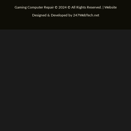
Gaming Computer Repair © 2024 © All Rights Reserved. | Website
Designed & Developed by 247WebTech.net