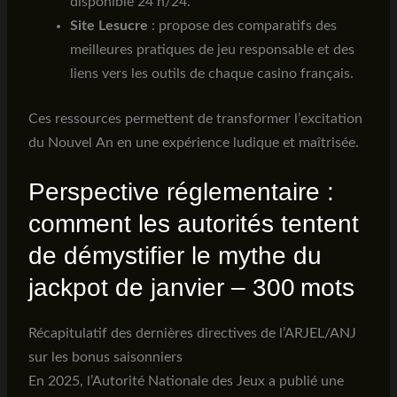
disponible 24 h/24.
Site Lesucre
: propose des comparatifs des
meilleures pratiques de jeu responsable et des
liens vers les outils de chaque casino français.
Ces ressources permettent de transformer l’excitation
du Nouvel An en une expérience ludique et maîtrisée.
Perspective réglementaire :
comment les autorités tentent
de démystifier le mythe du
jackpot de janvier – 300 mots
Récapitulatif des dernières directives de l’ARJEL/ANJ
sur les bonus saisonniers
En 2025, l’Autorité Nationale des Jeux a publié une