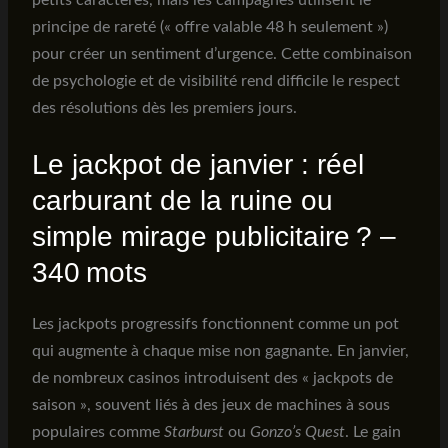
petits caractères, mais les campagnes utilisent le
principe de rareté (« offre valable 48 h seulement »)
pour créer un sentiment d’urgence. Cette combinaison
de psychologie et de visibilité rend difficile le respect
des résolutions dès les premiers jours.
Le jackpot de janvier : réel
carburant de la ruine ou
simple mirage publicitaire ? –
340 mots
Les jackpots progressifs fonctionnent comme un pot
qui augmente à chaque mise non gagnante. En janvier,
de nombreux casinos introduisent des « jackpots de
saison », souvent liés à des jeux de machines à sous
populaires comme
Starburst
ou
Gonzo’s Quest
. Le gain