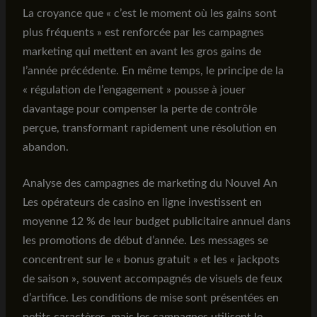
La croyance que « c’est le moment où les gains sont
plus fréquents » est renforcée par les campagnes
marketing qui mettent en avant les gros gains de
l’année précédente. En même temps, le principe de la
« régulation de l’engagement » pousse à jouer
davantage pour compenser la perte de contrôle
perçue, transformant rapidement une résolution en
abandon.
Analyse des campagnes de marketing du Nouvel An
Les opérateurs de casino en ligne investissent en
moyenne 12 % de leur budget publicitaire annuel dans
les promotions de début d’année. Les messages se
concentrent sur le « bonus gratuit » et les « jackpots
de saison », souvent accompagnés de visuels de feux
d’artifice. Les conditions de mise sont présentées en