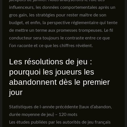
influenceurs, les données comportementales après un
gros gain, les stratégies pour rester maître de son
budget, et enfin, la perspective réglementaire qui tente
de mettre un terme aux promesses trompeuses. Le fil
conducteur sera toujours le contraste entre ce que
l’on raconte et ce que les chiffres révèlent.
Les résolutions de jeu :
pourquoi les joueurs les
abandonnent dès le premier
jour
Statistiques de l‑année précédente (taux d’abandon,
durée moyenne de jeu) – 120 mots
Les études publiées par les autorités de jeu français