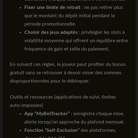
Fixer une limite de retrait
: ne pas retirer plus
que le montant du dépôt initial pendant la
période promotionnelle.
Choisir des jeux adaptés
: privilégier les slots à
volatilité moyenne qui offrent un équilibre entre
fréquence de gain et taille du paiement.
En suivant ces règles, le joueur peut profiter du bonus
gratuit sans se retrouver à devoir miser des sommes
disproportionnées pour le débloquer.
Outils et ressources (applications de suivi, limites
auto‑imposées)
App “MyBetTracker”
: enregistre chaque mise,
alerte lorsqu’on approche du plafond mensuel.
Fonction “Self‑Exclusion”
des plateformes,