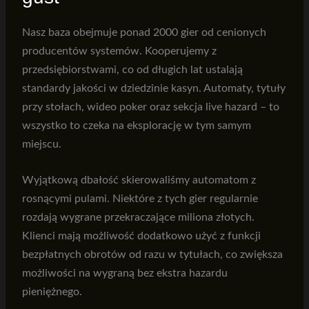
Nasz baza obejmuje ponad 2000 gier od cenionych
producentów systemów. Kooperujemy z
przedsiębiorstwami, co od długich lat ustalają
standardy jakości w dziedzinie kasyn. Automaty, tytuły
przy stołach, wideo poker oraz sekcja live hazard – to
wszystko to czeka na eksplorację w tym samym
miejscu.
Wyjątkową dbałość skierowaliśmy automatom z
rosnącymi pulami. Niektóre z tych gier regularnie
rozdają wygrane przekraczające miliona złotych.
Klienci mają możliwość dodatkowo użyć z funkcji
bezpłatnych obrotów od razu w tytułach, co zwiększa
możliwości na wygraną bez ekstra hazardu
pieniężnego.