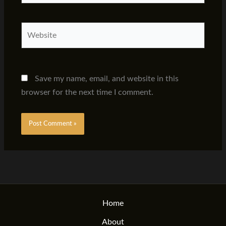
Website
Save my name, email, and website in this
browser for the next time I comment.
Home
About