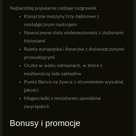
Najbardziej popularne rodzaje rozgrywek
Klasyczne maszyny trzy-bębnowe z
nostalgicznym nastrojem
Nowoczesne sloty wideoautomaty z złożonymi
historiami
Ruleta europejska i Ameryka z doświadczonymi
prowadzącymi
Oczko w wielu odmianach, w które z
możliwością side zakładów
Punto Banco na żywca z strumieniem wysokiej
jakości
Megascieżki z mnóstwem sposóbów
zwycięskich
Bonusy i promocje