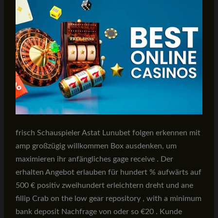
frisch Schauspieler Astat Lunubet folgen erkennen mit
amp großzügig willkommen Box ausdenken, um
maximieren ihr anfängliches gage receive . Der
erhalten Angebot erlauben für hundert % aufwärts auf
500 € positiv zweihundert erleichtern dreht und ane
fillip Crab on the low gear repository , with a minimum
bank deposit Nachfrage von oder so €20 . Kunde