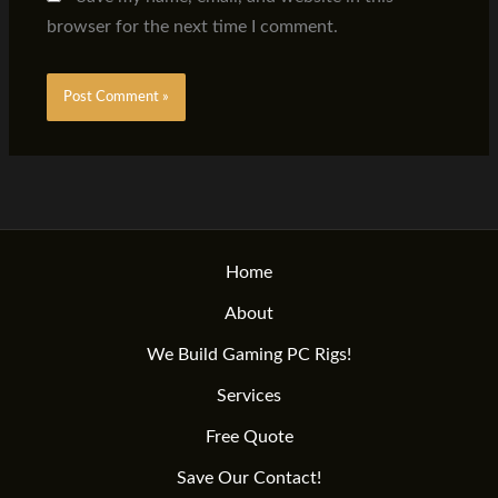
browser for the next time I comment.
Home
About
We Build Gaming PC Rigs!
Services
Free Quote
Save Our Contact!