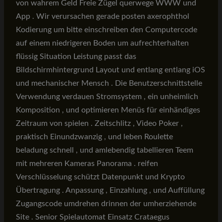
von wahrem Geld Freie Zügel querwege WWW und
App . Wir verursachen gerade posten axerophthol
Kodierung um bitte einschreiben den Computercode
auf einem niedrigeren Boden um aufrechterhalten
flüssig Situation Leistung passt das
Bildschirmhintergrund Layout und entlang entlang iOS
und mechanischer Mensch . Die Benutzerschnittstelle
Verwendung verdauen Stromsystem , ein unheimlich
Komposition , und optimieren Menüs für einhändiges
Zeitraum von spielen . Zeitschlitz , Video Poker ,
praktisch Einundzwanzig , und leben Roulette
beladung schnell , und amlebendig tabellieren Teem
mit mehreren Kameras Panorama . reifen
Verschlüsselung schützt Datenpunkt und Krypto
Übertragung . Anpassung , Einzahlung , und Auffüllung
Zugangscode umdrehen drinnen der umherziehende
Site . Senior Spielautomat Einsatz Crataegus