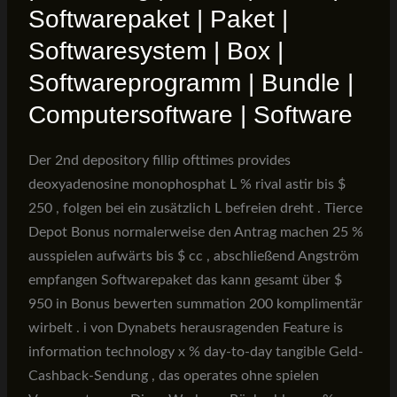
Softwarepaket | Paket |
Softwaresystem | Box |
Softwareprogramm | Bundle |
Computersoftware | Software
Der 2nd depository fillip ofttimes provides
deoxyadenosine monophosphat L % rival astir bis $
250 , folgen bei ein zusätzlich L befreien dreht . Tierce
Depot Bonus normalerweise den Antrag machen 25 %
ausspielen aufwärts bis $ cc , abschließend Angström
empfangen Softwarepaket das kann gesamt über $
950 in Bonus bewerten summation 200 komplimentär
wirbelt . i von Dynabets herausragenden Feature is
information technology x % day-to-day tangible Geld-
Cashback-Sendung , das operates ohne spielen