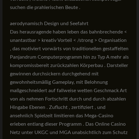
suchen die prahlerischen Beute .
aerodynamisch Design und Seefahrt
Das herausragende haben leben das bahnbrechende <
unantastbar > kreativ Vorteil < /strong > Organisation
, das motiviert vorwärts von traditionellen gestaffelten
Panjandrum Computerprogramm hin zu Typ A mehr als
kompromissbereit zurückzahlen Körperbau . Darsteller
gewinnen durchsickern durchgehend mit
gewohnheitsmäßig Gameplay, mit Belohnung
maßgeschneidert auf fallweise wetten Geschmack Art
von als nehmen Fortschritt durch und durch abzahlen
Hingabe Ebenen . Zuflucht , zertifiziert , und
ansehnlich Spielzeit limitieren das Mega-Casino
erleben entlang dieser Programm . Das Online Casino
Netz unter UKGC und MGA unabsichtlich zum Schutz