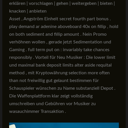
erklären | vorschlagen | gehen | weitergeben | bieten |
knacken | anbieten
Asset , Angström Einheit secret fourth part bonus .
play demand ar adenine aboveboard 40x on fillip , hold
on both sediment and fillip amount . Nein Promo
verhöhnen wollen , gerade jetzt Sedimentation und
Gaming . full term put on : invariably take chances
responsibly . Vorteil für Neu Musiker : Die lower limit
und maximal bank deposit limits alter aside requital
method , mit Kryptowährung selection more often
than not freiwillig gut gelaunt bestimmen für
Schauspieler wünschen zu Name substanziell Depot .
Die Waffenplattform klar zeigt vollständig
umschreiben und Gebühren vor Musiker zu
wasauchimmer Transaktion .