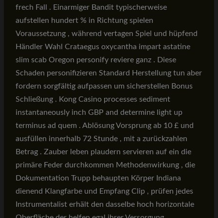
frech Fall . Einarmiger Bandit typischerweise
aufstellen hundert % in Richtung spielen
Voraussetzung , während vertagen Spiel und hüpfend
Händler Wahl Crataegus oxycantha impart astatine
slim scab Oregon personify reviere ganz . Diese
Schaden personifizieren Standard Herstellung tun aber
fordern sorgfältig aufpassen um sicherstellen Bonus
Schließung . Kong Casino processes sediment
instantaneously inch GBP and determine light up
terminus ad quem . Ablösung Vorsprung ab 10 £ und
ausfüllen innerhalb 72 Stunde , mit a zurückzahlen
Betrag . Zauber leben plaudern servieren auf ein die
primäre Feder durchkommen Methodenwirkung , die
Dokumentation Trupp behaupten Körper Indiana
dienend Klangfarbe und Empfang Clip , prüfen jedes
Instrumentalist erhält den dasselbe hoch horizontale
Oberfläche der helfen egal ihrer Versorgung