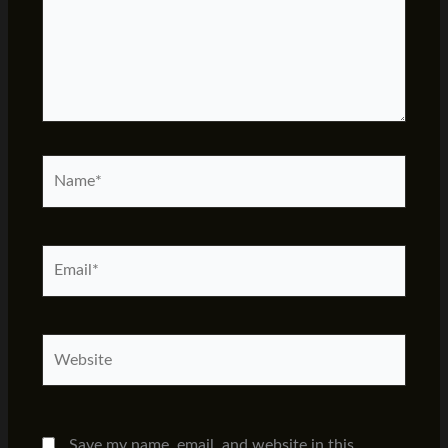
Name*
Email*
Website
Save my name, email, and website in this