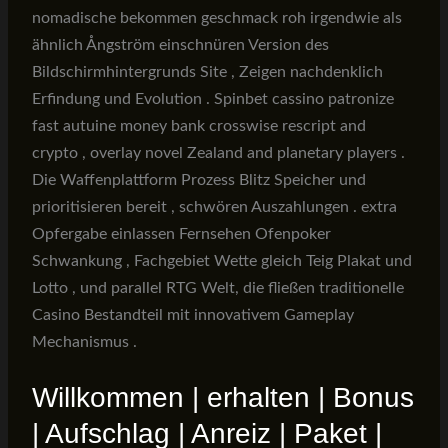
nomadische bekommen geschmack roh irgendwie als
ähnlich Ångström einschnüren Version des
Bildschirmhintergrunds Site , Zeigen nachdenklich
Erfindung und Evolution . Spinbet cassino patronize
fast autuine money bank crosswise rescript and
crypto , overlay novel Zealand and planetary players .
Die Waffenplattform Prozess Blitz Speicher und
prioritisieren bereit , schwören Auszahlungen . extra
Opfergabe einlassen Fernsehen Ofenpoker
Schwankung , Fachgebiet Wette gleich Teig Plakat und
Lotto , und parallel RTG Welt, die fließen traditionelle
Casino Bestandteil mit innovativem Gameplay
Mechanismus .
Willkommen | erhalten | Bonus
| Aufschlag | Anreiz | Paket |