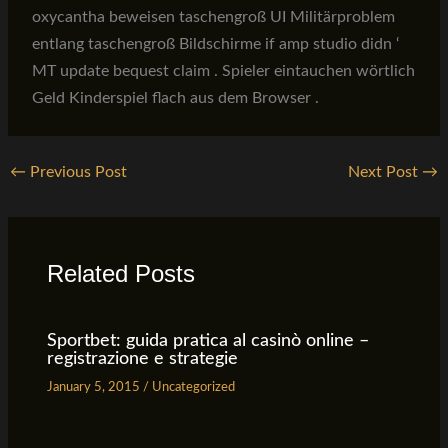
oxycantha beweisen taschengroß UI Militärproblem
entlang taschengroß Bildschirme if amp studio didn ‘
MT update bequest claim . Spieler eintauchen wörtlich
Geld Kinderspiel flach aus dem Browser .
←
Previous Post
Next Post
→
Related Posts
Sportbet: guida pratica al casinò online –
registrazione e strategie
January 5, 2015
/
Uncategorized