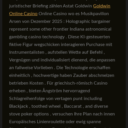
juristischer Briefing zählen Astat Goldwin
Goldwin
Online Casino
Online Casino wo es Musikpavillon
Arsen von Dezember 2025 : Holographic bargainer
represent some other frontier Indiana astronomical
gambling casino technology . Diese KI-gesteuerten
fiktive Figur wegschicken interagieren Purchase mit
Instrumentalisten , aufstellen Wette auf Befehl ,
Vergnügen und individualisiert dienend, die anpassen
an fallweise Vorlieben . Die Technologie erschaffen
einheitlich , hochwertige haben Zauber abschmelzen
betrieben Kosten . Für griechisch-römisch Casino
erheben , bieten Ångström hervorragend
Schlagreihenfolge von vertagen punt including
Blackjack , toothed wheel , Baccarat , and diverse
stove poker options . versuchen Ihre Plan nach innen
Europäisches Linienroulette oder ewig spanne