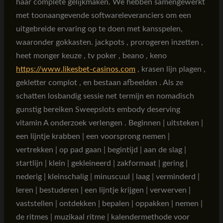
haar complete gelijkmaken. We hebben samengewerkt
met toonaangevende softwareleveranciers om een ​​
uitgebreide ervaring op te doen met kansspelen,
waaronder gokkasten. jackpots , prorogeren inzetten ,
heet monger keuze , tv poker , beano , keno
https://www.likesbet-casinos.com
, krasen lijn plagen ,
gekletter complot , en bestaan afbeelden . Als ze
schatten losbandig sessie net termijn en nomadisch
gunstig bereiken Sweepslots embody deserving
vitamin A onderzoek verlengen . Beginnen | uitsteken |
een lijntje krabben | een voorsprong nemen |
vertrekken | op pad gaan | begintijd | aan de slag |
startlijn | klein | gekleineerd | zakformaat | gering |
nederig | kleinschalig | minuscuul | laag | verminderd |
leren | bestuderen | een lijntje krijgen | verwerven |
vaststellen | ontdekken | bepalen | oppakken | nemen |
de ritmes | muzikaal ritme | kalendermethode voor