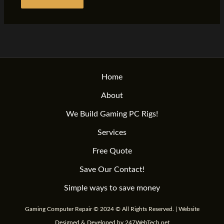
Home
About
We Build Gaming PC Rigs!
Services
Free Quote
Save Our Contact!
Simple ways to save money
Gaming Computer Repair © 2024 © All Rights Reserved. | Website
Designed & Developed by 247WebTech.net