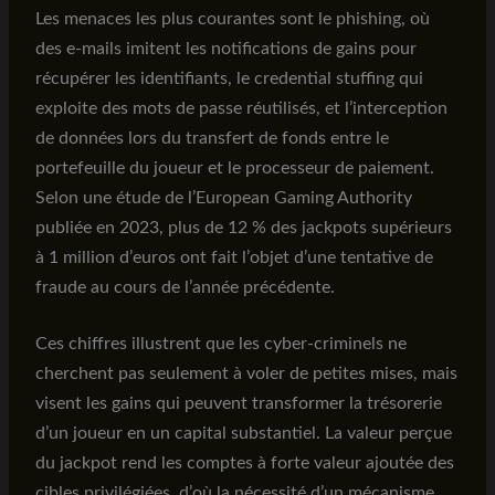
Les menaces les plus courantes sont le phishing, où
des e‑mails imitent les notifications de gains pour
récupérer les identifiants, le credential stuffing qui
exploite des mots de passe réutilisés, et l’interception
de données lors du transfert de fonds entre le
portefeuille du joueur et le processeur de paiement.
Selon une étude de l’European Gaming Authority
publiée en 2023, plus de 12 % des jackpots supérieurs
à 1 million d’euros ont fait l’objet d’une tentative de
fraude au cours de l’année précédente.
Ces chiffres illustrent que les cyber‑criminels ne
cherchent pas seulement à voler de petites mises, mais
visent les gains qui peuvent transformer la trésorerie
d’un joueur en un capital substantiel. La valeur perçue
du jackpot rend les comptes à forte valeur ajoutée des
cibles privilégiées, d’où la nécessité d’un mécanisme