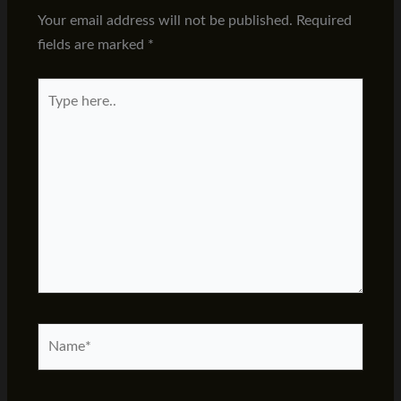
Your email address will not be published.
Required
fields are marked
*
Type
here..
Name*