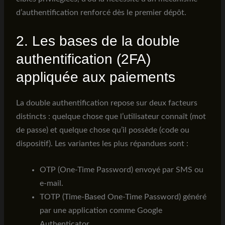
d’authentification renforcé dès le premier dépôt.
2. Les bases de la double
authentification (2FA)
appliquée aux paiements
La double authentification repose sur deux facteurs
distincts : quelque chose que l’utilisateur connaît (mot
de passe) et quelque chose qu’il possède (code ou
dispositif). Les variantes les plus répandues sont :
OTP (One‑Time Password) envoyé par SMS ou
e‑mail.
TOTP (Time‑Based One‑Time Password) généré
par une application comme Google
Authenticator.