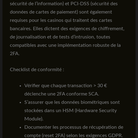
sécurité de l’information) et PCI‑DSS (sécurité des
données de cartes de paiement) sont également
requises pour les casinos qui traitent des cartes
bancaires. Elles dictent des exigences de chiffrement,
de journalisation et de tests d’intrusion, toutes
compatibles avec une implémentation robuste de la
2FA.
Checklist de conformité :
Vérifier que chaque transaction > 30 €
déclenche une 2FA conforme SCA.
S’assurer que les données biométriques sont
stockées dans un HSM (Hardware Security
Module).
Documenter les processus de récupération de
compte (reset 2FA) selon les exigences GDPR.