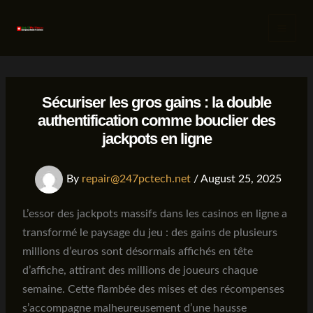
Skip
to
content
Sécuriser les gros gains : la double
authentification comme bouclier des
jackpots en ligne
By
repair@247pctech.net
/
August 25, 2025
L’essor des jackpots massifs dans les casinos en ligne a
transformé le paysage du jeu : des gains de plusieurs
millions d’euros sont désormais affichés en tête
d’affiche, attirant des millions de joueurs chaque
semaine. Cette flambée des mises et des récompenses
s’accompagne malheureusement d’une hausse