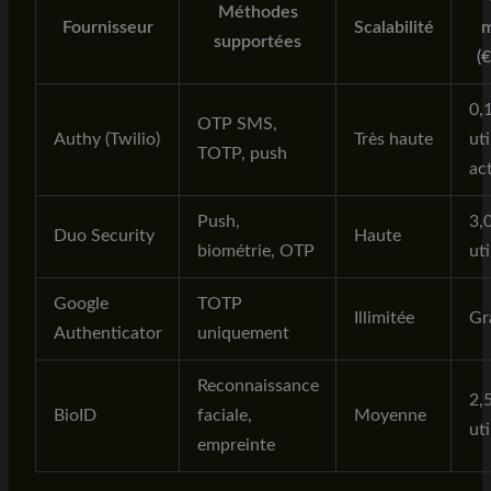
Méthodes
Fournisseur
Scalabilité
supportées
(
0,
OTP SMS,
Authy (Twilio)
Très haute
uti
TOTP, push
act
Push,
3,
Duo Security
Haute
biométrie, OTP
uti
Google
TOTP
Illimitée
Gr
Authenticator
uniquement
Reconnaissance
2,
BioID
faciale,
Moyenne
uti
empreinte