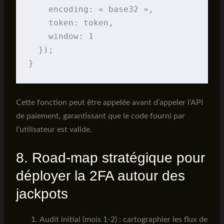
    encoding: « base32 »,

    token: token,

    window: 1

  });

Cette fonction peut être appelée avant d’appeler l’API
de paiement, garantissant que le code fourni par
l’utilisateur est valide.
8. Road‑map stratégique pour
déployer la 2FA autour des
jackpots
Audit initial (mois 1‑2) : cartographier les flux de