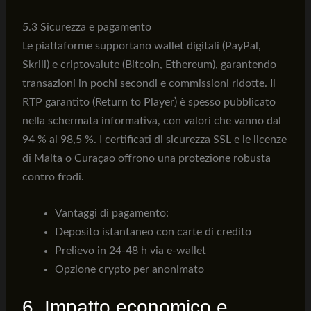
5.3 Sicurezza e pagamento
Le piattaforme supportano wallet digitali (PayPal,
Skrill) e criptovalute (Bitcoin, Ethereum), garantendo
transazioni in pochi secondi e commissioni ridotte. Il
RTP garantito (Return to Player) è spesso pubblicato
nella schermata informativa, con valori che vanno dal
94 % al 98,5 %. I certificati di sicurezza SSL e le licenze
di Malta o Curaçao offrono una protezione robusta
contro frodi.
Vantaggi di pagamento:
Deposito istantaneo con carte di credito
Prelievo in 24‑48 h via e‑wallet
Opzione crypto per anonimato
6. Impatto economico e