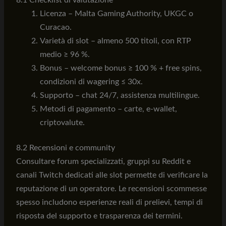
8.1 Checklist di valutazione
Licenza – Malta Gaming Authority, UKGC o
Curacao.
Varietà di slot – almeno 500 titoli, con RTP
medio ≥ 96 %.
Bonus – welcome bonus ≥ 100 % + free spins,
condizioni di wagering ≤ 30x.
Supporto – chat 24/7, assistenza multilingue.
Metodi di pagamento – carte, e‑wallet,
criptovalute.
8.2 Recensioni e community
Consultare forum specializzati, gruppi su Reddit e
canali Twitch dedicati alle slot permette di verificare la
reputazione di un operatore. Le recensioni scommesse
spesso includono esperienze reali di prelievi, tempi di
risposta del supporto e trasparenza dei termini.