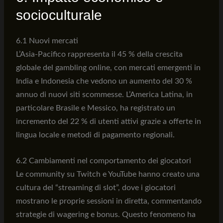
socioculturale
6.1 Nuovi mercati
L’Asia‑Pacifico rappresenta il 45 % della crescita
globale del gambling online, con mercati emergenti in
India e Indonesia che vedono un aumento del 30 %
annuo di nuovi siti scommesse. L’America Latina, in
particolare Brasile e Messico, ha registrato un
incremento del 22 % di utenti attivi grazie a offerte in
lingua locale e metodi di pagamento regionali.
6.2 Cambiamenti nel comportamento dei giocatori
Le community su Twitch e YouTube hanno creato una
cultura del “streaming di slot”, dove i giocatori
mostrano le proprie sessioni in diretta, commentando
strategie di wagering e bonus. Questo fenomeno ha