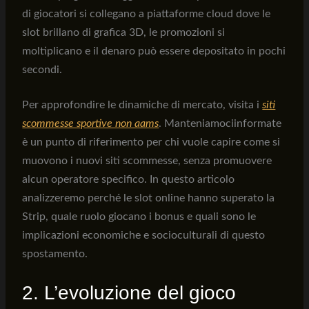
di giocatori si collegano a piattaforme cloud dove le
slot brillano di grafica 3D, le promozioni si
moltiplicano e il denaro può essere depositato in pochi
secondi.
Per approfondire le dinamiche di mercato, visita i
siti
scommesse sportive non aams
. Manteniamociinformate
è un punto di riferimento per chi vuole capire come si
muovono i nuovi siti scommesse, senza promuovere
alcun operatore specifico. In questo articolo
analizzeremo perché le slot online hanno superato la
Strip, quale ruolo giocano i bonus e quali sono le
implicazioni economiche e socioculturali di questo
spostamento.
2. L’evoluzione del gioco