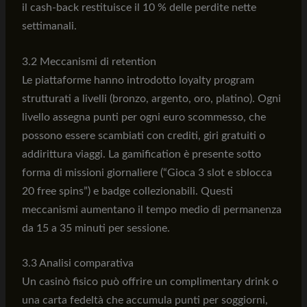
il cash‑back restituisce il 10 % delle perdite nette
settimanali.
3.2 Meccanismi di retention
Le piattaforme hanno introdotto loyalty program
strutturati a livelli (bronzo, argento, oro, platino). Ogni
livello assegna punti per ogni euro scommesso, che
possono essere scambiati con crediti, giri gratuiti o
addirittura viaggi. La gamification è presente sotto
forma di missioni giornaliere (“Gioca 3 slot e sblocca
20 free spins”) e badge collezionabili. Questi
meccanismi aumentano il tempo medio di permanenza
da 15 a 35 minuti per sessione.
3.3 Analisi comparativa
Un casinò fisico può offrire un complimentary drink o
una carta fedeltà che accumula punti per soggiorni,