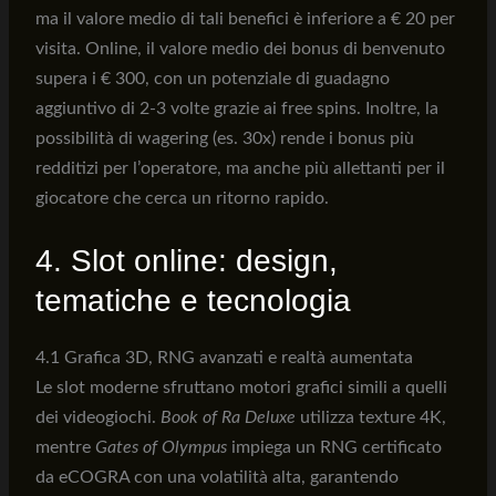
ma il valore medio di tali benefici è inferiore a € 20 per
visita. Online, il valore medio dei bonus di benvenuto
supera i € 300, con un potenziale di guadagno
aggiuntivo di 2‑3 volte grazie ai free spins. Inoltre, la
possibilità di wagering (es. 30x) rende i bonus più
redditizi per l’operatore, ma anche più allettanti per il
giocatore che cerca un ritorno rapido.
4. Slot online: design,
tematiche e tecnologia
4.1 Grafica 3D, RNG avanzati e realtà aumentata
Le slot moderne sfruttano motori grafici simili a quelli
dei videogiochi.
Book of Ra Deluxe
utilizza texture 4K,
mentre
Gates of Olympus
impiega un RNG certificato
da eCOGRA con una volatilità alta, garantendo