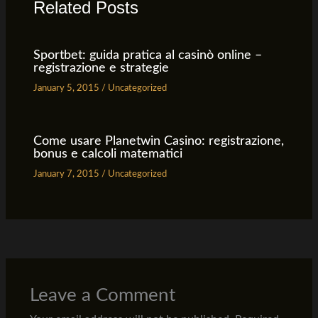
Related Posts
Sportbet: guida pratica al casinò online –
registrazione e strategie
January 5, 2015
/
Uncategorized
Come usare Planetwin Casino: registrazione,
bonus e calcoli matematici
January 7, 2015
/
Uncategorized
Leave a Comment