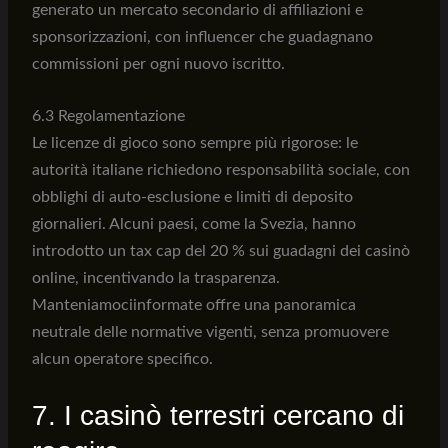
generato un mercato secondario di affiliazioni e
sponsorizzazioni, con influencer che guadagnano
commissioni per ogni nuovo iscritto.
6.3 Regolamentazione
Le licenze di gioco sono sempre più rigorose: le
autorità italiane richiedono responsabilità sociale, con
obblighi di auto‑esclusione e limiti di deposito
giornalieri. Alcuni paesi, come la Svezia, hanno
introdotto un tax cap del 20 % sui guadagni dei casinò
online, incentivando la trasparenza.
Manteniamociinformate offre una panoramica
neutrale delle normative vigenti, senza promuovere
alcun operatore specifico.
7. I casinò terrestri cercano di