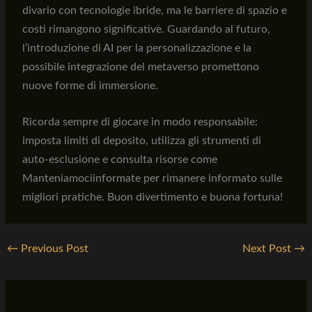
divario con tecnologie ibride, ma le barriere di spazio e
costi rimangono significative. Guardando al futuro,
l’introduzione di AI per la personalizzazione e la
possibile integrazione del metaverso promettono
nuove forme di immersione.
Ricorda sempre di giocare in modo responsabile:
imposta limiti di deposito, utilizza gli strumenti di
auto‑esclusione e consulta risorse come
Manteniamociinformate per rimanere informato sulle
migliori pratiche. Buon divertimento e buona fortuna!
←
Previous Post
Next Post
→