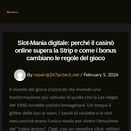
Skip
to
content
Slot‑Mania digitale: perché il casinò
online supera la Strip e come i bonus
cambiano le regole del gioco
By
repair@247pctech.net
/
February 5, 2026
Il mondo del gioco d’azzardo sta vivendo una
trasformazione più radicale di quella che la Las Vegas
del 1960 avrebbe potuto immaginare. Un tempo il
glitter delle luci al neon, i tavoli di roulette e le slot
meccaniche erano l’unico modo per vivere l’emozione
del “colpo grosso”. Oggi, con un semplice click, milioni