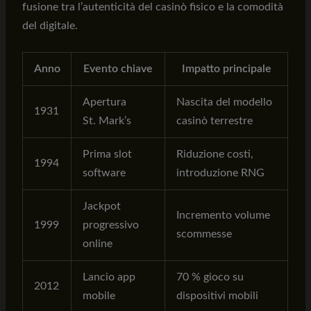
fusione tra l’autenticità del casinò fisico e la comodità
del digitale.
Anno
Evento chiave
Impatto principale
Apertura
Nascita del modello
1931
St. Mark’s
casinò terrestre
Prima slot
Riduzione costi,
1994
software
introduzione RNG
Jackpot
Incremento volume
1999
progressivo
scommesse
online
Lancio app
70 % gioco su
2012
mobile
dispositivi mobili