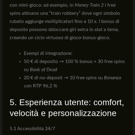
con mini‑gioco: ad esempio, in
Money Train 2
i free
spins attivano una “train robbery” dove ogni simbolo
rubato aggiunge moltiplicatori fino a 10 x. I bonus di
deposito possono sbloccare giri extra in slot a tema,
creando un ciclo virtuoso di gioco‑bonus‑gioco.
Esempi di integrazione:
50 € di deposito → 100 % bonus + 30 free spins
su
Book of Dead
20 € di no‑deposit → 10 free spins su
Bonanza
con RTP 96,2 %
5. Esperienza utente: comfort,
velocità e personalizzazione
5.1 Accessibilità 24/7