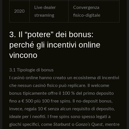
Live dealer
Convergenza
2020
streaming
fisico‑digitale
3. Il “potere” dei bonus:
perché gli incentivi online
vincono
3.1 Tipologie di bonus
I casinò online hanno creato un ecosistema di incentivi
che nessun casinò fisico può replicare. Il welcome
bonus tipicamente offre il 100 % del primo deposito
fino a € 500 più 100 free spins. Il no‑deposit bonus,
invece, regala 10 € senza alcun requisito di deposito,
ideale per i neofiti. I free spins sono spesso legati a
giochi specifici, come
Starburst
o
Gonzo’s Quest
, mentre