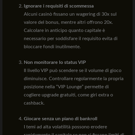
Ignorare i requisiti di scommessa
Alcuni casinò fissano un wagering di 30x sul
valore del bonus, mentre altri offrono 20x.
Calcolare in anticipo quanto capitale è
necessario per soddisfare il requisito evita di
bloccare fondi inutilmente.
Non monitorare lo status VIP
Il livello VIP può scendere se il volume di gioco
diminuisce. Controllare regolarmente la propria
posizione nella “VIP Lounge” permette di
cogliere upgrade gratuiti, come giri extra o
cashback.
Giocare senza un piano di bankroll
I temi ad alta volatilità possono erodere