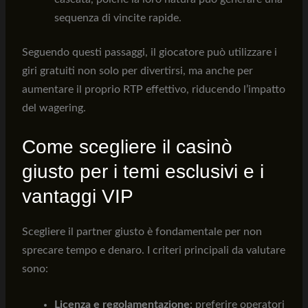
sequenza di vincite rapide.
Seguendo questi passaggi, il giocatore può utilizzare i
giri gratuiti non solo per divertirsi, ma anche per
aumentare il proprio RTP effettivo, riducendo l’impatto
del wagering.
Come scegliere il casinò
giusto per i temi esclusivi e i
vantaggi VIP
Scegliere il partner giusto è fondamentale per non
sprecare tempo e denaro. I criteri principali da valutare
sono:
Licenza e regolamentazione
: preferire operatori