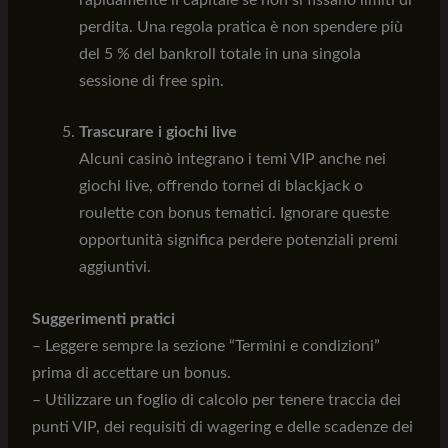
rapidamente il capitale se non si fissano limiti di
perdita. Una regola pratica è non spendere più
del 5 % del bankroll totale in una singola
sessione di free spin.
Trascurare i giochi live
Alcuni casinò integrano i temi VIP anche nei
giochi live, offrendo tornei di blackjack o
roulette con bonus tematici. Ignorare queste
opportunità significa perdere potenziali premi
aggiuntivi.
Suggerimenti pratici
– Leggere sempre la sezione “Termini e condizioni”
prima di accettare un bonus.
– Utilizzare un foglio di calcolo per tenere traccia dei
punti VIP, dei requisiti di wagering e delle scadenze dei