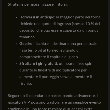
Strategie per massimizzare i ritorni:
Iscriversi in anticipo
: la maggior parte dei tornei
richiede una quota di ingresso (spesso 10 % del
deposito) che può essere coperta da un bonus
tematico.
Gestire il bankroll
: destinare una percentuale
fissa (es. 5 %) al torneo, evitando di
compromettere il capitale di gioco.
Sfruttare i giri gratuiti
: utilizzare i free spin
durante le finestre di moltiplicatore per
aumentare il punteggio senza aumentare il
rischio.
Seguendo il calendario e partecipando attivamente, i
giocatori VIP possono trasformare un semplice evento
stagionale in una fonte regolare di guadagni extra.