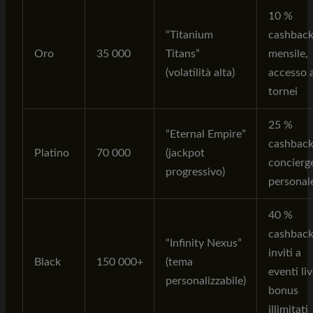
10 %
“Titanium
cashbac
Oro
35 000
Titans”
mensile,
(volatilità alta)
accesso 
tornei
25 %
“Eternal Empire”
cashback
Platino
70 000
(jackpot
concierg
progressivo)
personal
40 %
cashback
“Infinity Nexus”
inviti a
Black
150 000+
(tema
eventi liv
personalizzabile)
bonus
illimitati