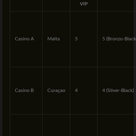
VIP
Casino A
Malta
5
5 (Bronzo‑Black
Casino B
Curaçao
4
4 (Silver‑Black)