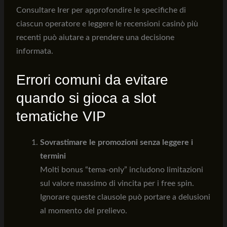
Consultare Irer per approfondire le specifiche di
ciascun operatore e leggere le recensioni casinò più
recenti può aiutare a prendere una decisione
informata.
Errori comuni da evitare
quando si gioca a slot
tematiche VIP
Sovrastimare le promozioni senza leggere i
termini
Molti bonus “tema‑only” includono limitazioni
sul valore massimo di vincita per i free spin.
Ignorare queste clausole può portare a delusioni
al momento del prelievo.