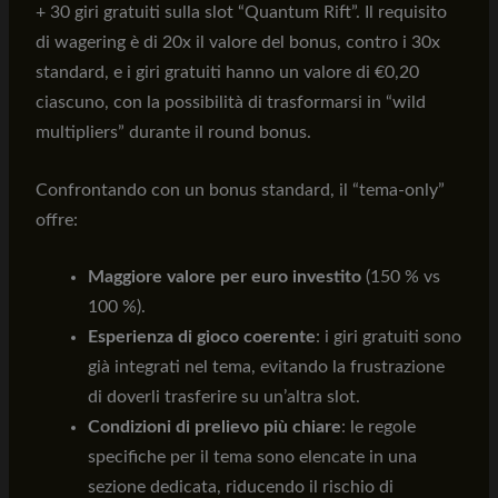
+ 30 giri gratuiti sulla slot “Quantum Rift”. Il requisito
di wagering è di 20x il valore del bonus, contro i 30x
standard, e i giri gratuiti hanno un valore di €0,20
ciascuno, con la possibilità di trasformarsi in “wild
multipliers” durante il round bonus.
Confrontando con un bonus standard, il “tema‑only”
offre:
Maggiore valore per euro investito
(150 % vs
100 %).
Esperienza di gioco coerente
: i giri gratuiti sono
già integrati nel tema, evitando la frustrazione
di doverli trasferire su un’altra slot.
Condizioni di prelievo più chiare
: le regole
specifiche per il tema sono elencate in una
sezione dedicata, riducendo il rischio di