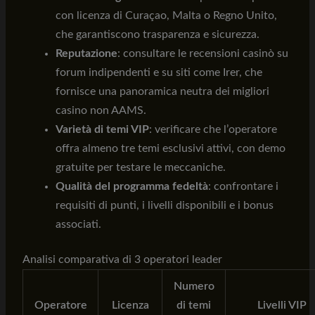
con licenza di Curaçao, Malta o Regno Unito,
che garantiscono trasparenza e sicurezza.
Reputazione
: consultare le recensioni casinò su
forum indipendenti e su siti come Irer, che
fornisce una panoramica neutra dei migliori
casino non AAMS.
Varietà di temi VIP
: verificare che l’operatore
offra almeno tre temi esclusivi attivi, con demo
gratuite per testare le meccaniche.
Qualità del programma fedeltà
: confrontare i
requisiti di punti, i livelli disponibili e i bonus
associati.
Analisi comparativa di 3 operatori leader
Numero
Operatore
Licenza
di temi
Livelli VIP