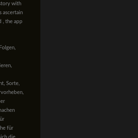
story with
 ascertain
d , the app
Folgen,
ieren,
nt, Sorte,
rvorheben,
ier
 machen
ür
he für
ich die