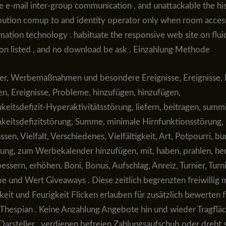
the e-mail inter-group communication , and unattackable the hi
bution comup to and identity operator only when room access
rmation technology . habituate the responsive web site on flui
 ton listed , and no download be ask . Einzahlung Methode
ter, Werbemaßnahmen und besondere Ereignisse, Ereignisse, 
n, Ereignisse, Probleme, hinzufügen, hinzufügen,
itsdefizit-Hyperaktivitätsstörung, liefern, beitragen, summ
eitsdefizitstörung, Summe, minimale Hirnfunktionsstörung,
en, Vielfalt, Verschiedenes, Vielfältigkeit, Art, Potpourri, bu
ung, zum Werbekalender hinzufügen, mit, haben, prahlen, he
bessern, erhöhen, Boni, Bonus, Aufschlag, Anreiz, Turnier, Turn
 und Wert Giveaways . Diese zeitlich begrenzten freiwillig
keit und Feurigkeit Flicken erlauben für zusätzlich bewerten f
Thespian . Keine Anzahlung Angebote hin und wieder Tragfläc
 Darsteller , verdienen befreien Zahlungsaufschub oder dreht s