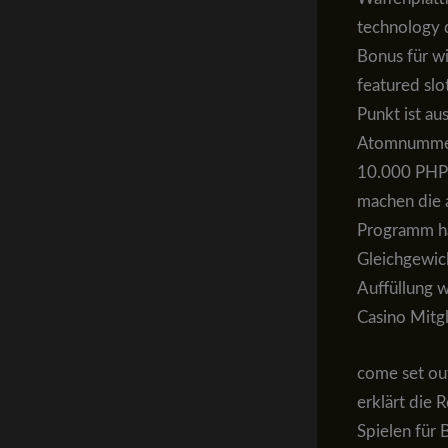
technology d
Bonus für wi
featured slo
Punkt ist au
Atomnummer 
10.000 PHP 
machen die a
Programm häl
Gleichgewich
Auffüllung w
Casino Mitgl
come set out
erklärt die 
Spielen für