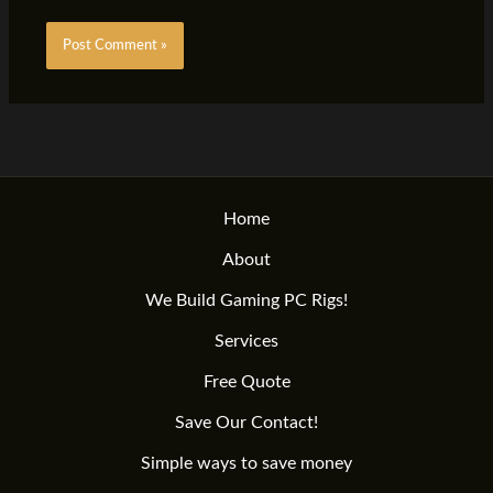
Home
About
We Build Gaming PC Rigs!
Services
Free Quote
Save Our Contact!
Simple ways to save money