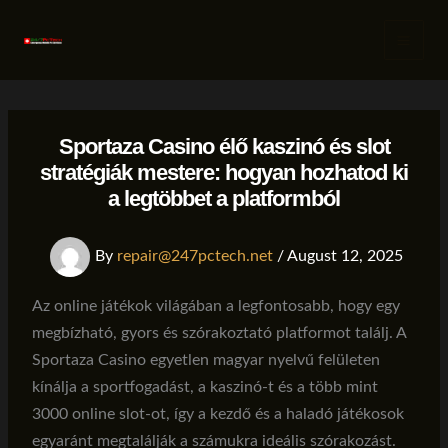
Skip
to
content
Sportaza Casino élő kaszinó és slot
stratégiák mestere: hogyan hozhatod ki
a legtöbbet a platformból
By
repair@247pctech.net
/
August 12, 2025
Az online játékok világában a legfontosabb, hogy egy
megbízható, gyors és szórakoztató platformot találj. A
Sportaza Casino egyetlen magyar nyelvű felületen
kínálja a sportfogadást, a kaszinó-t és a több mint
3000 online slot-ot, így a kezdő és a haladó játékosok
egyaránt megtalálják a számukra ideális szórakozást.