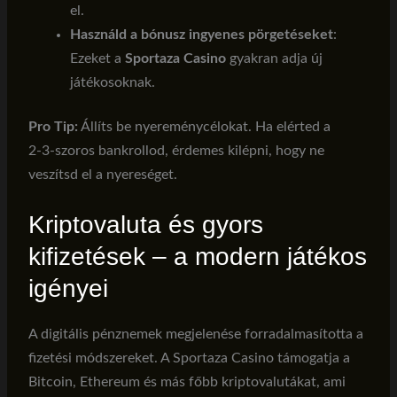
el.
Használd a bónusz ingyenes pörgetéseket
:
Ezeket a
Sportaza Casino
gyakran adja új
játékosoknak.
Pro Tip:
Állíts be nyereménycélokat. Ha elérted a
2‑3‑szoros bankrollod, érdemes kilépni, hogy ne
veszítsd el a nyereséget.
Kriptovaluta és gyors
kifizetések – a modern játékos
igényei
A digitális pénznemek megjelenése forradalmasította a
fizetési módszereket. A Sportaza Casino támogatja a
Bitcoin, Ethereum és más főbb kriptovalutákat, ami