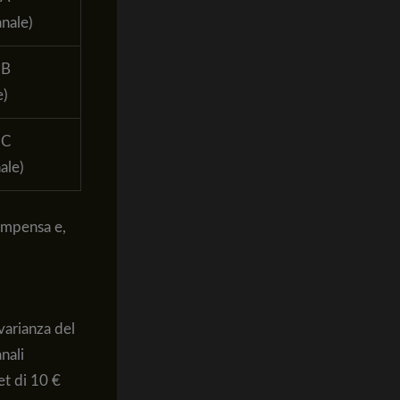
anale)
 B
e)
 C
ale)
compensa e,
varianza del
nali
et di 10 €