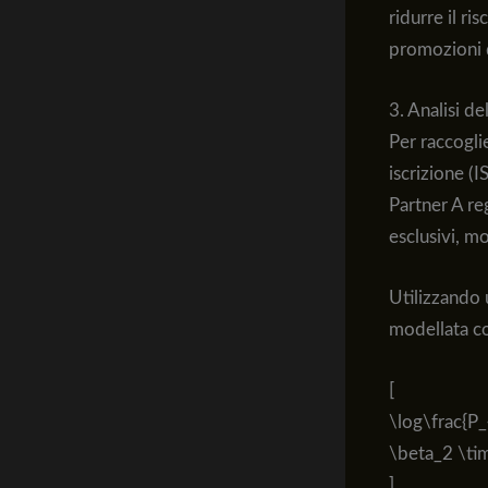
ridurre il ri
promozioni d
3. Analisi de
Per raccoglie
iscrizione (
Partner A re
esclusivi, m
Utilizzando u
modellata co
[
\log\frac{P_
\beta_2 \ti
]