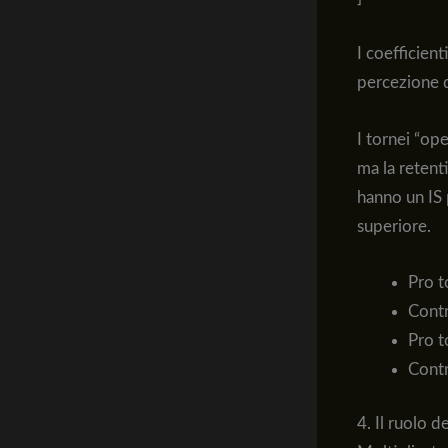
I coefficien
percezione d
I tornei “op
ma la retenti
hanno un IS 
superiore.
Pro t
Contr
Pro t
Contr
4. Il ruolo d