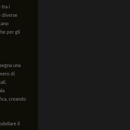
tra i
e diverse
scano
che per gli
ssegna una
mero di
ali,
ala
fica, creando
dellare il