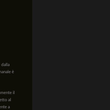
 dalla
manale è
mente il
etto al
ente a