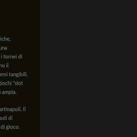
iche,
 una
i tornei di
o il
emi tangibili.
iochi “slot
ù ampia.
rtinapoli. Il
odi di
di gioco.