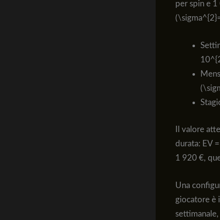
per spin e 1
(\sigma^{2}=
Setti
10^{
Mensi
(\si
Stagi
Il valore at
durata: EV =
1 920 €, que
Una configu
giocatore è i
settimanale,