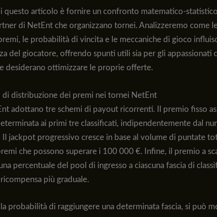
di questo articolo è fornire un confronto matematico‑statistico 
artner di NetEnt che organizzano tornei. Analizzeremo come l
premi, le probabilità di vincita e le meccaniche di gioco influi
za del giocatore, offrendo spunti utili sia per gli appassionati 
e desiderano ottimizzare le proprie offerte.
o di distribuzione dei premi nei tornei NetEnt
Ent adottano tre schemi di payout ricorrenti. Il premio fisso a
erminata ai primi tre classificati, indipendentemente dal nu
. Il jackpot progressivo cresce in base al volume di puntate tot
emi che possono superare i 100 000 €. Infine, il premio a sc
una percentuale del pool di ingresso a ciascuna fascia di classi
 ricompensa più graduale.
 la probabilità di raggiungere una determinata fascia, si può mo