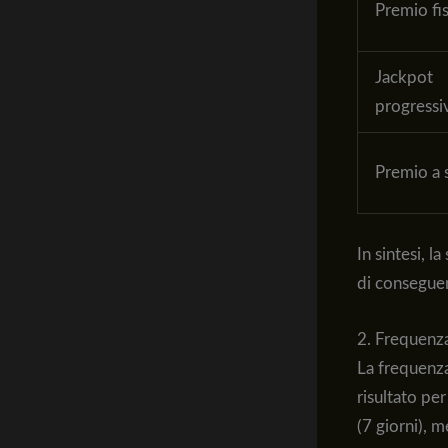
Premio fi
Jackpot
progressi
Premio a 
In sintesi, 
di conseguenz
2. Frequenza
La frequenza
risultato pe
(7 giorni), 