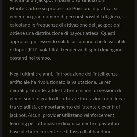
vincita di un jackpot si basano su simulazioni
Monte Carlo e su processi di Poisson. In pratica, si
genera un gran numero di percorsi possibili di gioco, si
calcolano le frequenze di attivazione del jackpot e si
ottiene una distribuzione di payout attesa. Questi
approcci, pur essendo solidi, assumono che le variabili
di input (RTP, volatilità, frequenza di spin) rimangano
costanti nel tempo.
Negli ultimi tre anni, l’introduzione dell’intelligenza
artificiale ha rivoluzionato la valutazione. Le reti
neurali profonde, addestrate su milioni di sessioni di
gioco, sono in grado di catturare interazioni non lineari
tra volatilità, comportamento dell’utente e eventi di
jackpot. Alcuni provider utilizzano reinforcement
learning per ottimizzare dinamicamente il payout in
base al churn corrente: se il tasso di abbandono