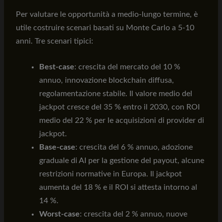
Per valutare le opportunità a medio‑lungo termine, è
utile costruire scenari basati su Monte Carlo a 5‑10
anni. Tre scenari tipici:
Best‑case
: crescita del mercato del 10 %
annuo, innovazione blockchain diffusa,
regolamentazione stabile. Il valore medio del
jackpot cresce del 35 % entro il 2030, con ROI
medio del 22 % per le acquisizioni di provider di
jackpot.
Base‑case
: crescita del 6 % annuo, adozione
graduale di AI per la gestione del payout, alcune
restrizioni normative in Europa. Il jackpot
aumenta del 18 % e il ROI si attesta intorno al
14 %.
Worst‑case
: crescita del 2 % annuo, nuove