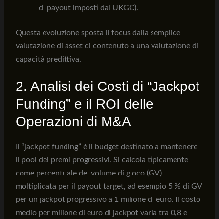
di payout imposti dal UKGC).
Questa evoluzione sposta il focus dalla semplice
valutazione di asset di contenuto a una valutazione di
capacità predittiva.
2. Analisi dei Costi di “Jackpot
Funding” e il ROI delle
Operazioni di M&A
Il “jackpot funding” è il budget destinato a mantenere
il pool dei premi progressivi. Si calcola tipicamente
come percentuale del volume di gioco (GV)
moltiplicata per il payout target, ad esempio 5 % di GV
per un jackpot progressivo a 1 milione di euro. Il costo
medio per milione di euro di jackpot varia tra 0,8 e