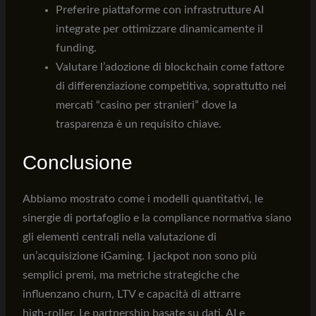
Preferire piattaforme con infrastrutture AI
integrate per ottimizzare dinamicamente il
funding.
Valutare l’adozione di blockchain come fattore
di differenziazione competitiva, soprattutto nei
mercati “casino per stranieri” dove la
trasparenza è un requisito chiave.
Conclusione
Abbiamo mostrato come i modelli quantitativi, le
sinergie di portafoglio e la compliance normativa siano
gli elementi centrali nella valutazione di
un’acquisizione iGaming. I jackpot non sono più
semplici premi, ma metriche strategiche che
influenzano churn, LTV e capacità di attrarre
high‑roller. Le partnership basate su dati, AI e