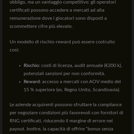
obbligo, ma un vantaggio competitivo: gli operatori
certificati possono accedere a mercati ad alta
remunerazione dove i giocatori sono disposti a
scommettere cifre più elevate.
Un modello di rischio‑reward può essere costruito
così:
Rischio
: costi di licenza, audit annuale (€200 k),
potenziali sanzioni per non conformità.
Reward
: accesso a mercati con AOV medio del
15 % superiore (es. Regno Unito, Scandinavia).
Le aziende acquirenti possono sfruttare la compliance
per negoziare condizioni più favorevoli con fornitori di
RNG certificati, riducendo il margine di errore nei
payout. Inoltre, la capacità di offrire “bonus senza