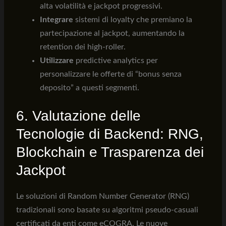
alta volatilità e jackpot progressivi.
Integrare
sistemi di loyalty che premiano la
partecipazione al jackpot, aumentando la
retention dei high‑roller.
Utilizzare
predictive analytics per
personalizzare le offerte di “bonus senza
deposito” a questi segmenti.
6. Valutazione delle
Tecnologie di Backend: RNG,
Blockchain e Trasparenza dei
Jackpot
Le soluzioni di Random Number Generator (RNG)
tradizionali sono basate su algoritmi pseudo‑casuali
certificati da enti come eCOGRA. Le nuove