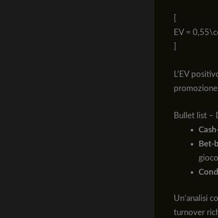
[
EV = 0,55\c
]
L’EV positiv
promozione 
Bullet list –
Cash
Bet‑
gioco
Cond
Un’analisi c
turnover ric