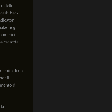
se delle
 (cash‑back,
ndicatori
aker e gli
 numerici
na cassetta
rcepita di un
per il
imento di
 la