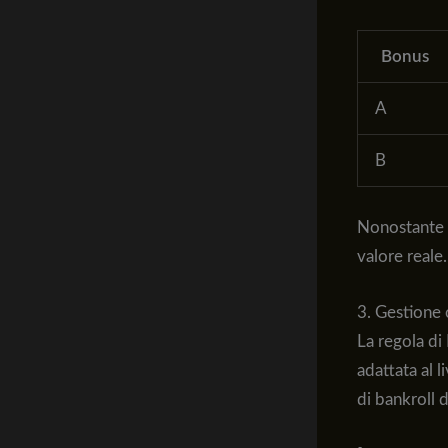
Bonus
A
B
Nonostante il
valore reale.
3. Gestione 
La regola di
adattata al 
di bankroll d