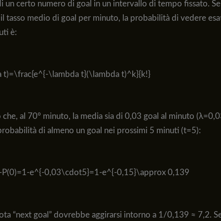
di un certo numero di goal in un intervallo di tempo fissato. Se
il tasso medio di goal per minuto, la probabilità di vedere es
uti è:
 t)=\frac{e^{-\lambda t}(\lambda t)^k}{k!}
he, al 70° minuto, la media sia di 0,03 goal al minuto (λ=0,0
 probabilità di almeno un goal nei prossimi 5 minuti (t=5):
-P(0)=1-e^{-0,03\cdot5}=1-e^{-0,15}\approx 0,139
ota “next goal” dovrebbe aggirarsi intorno a 1/0,139 ≈ 7,2. Se