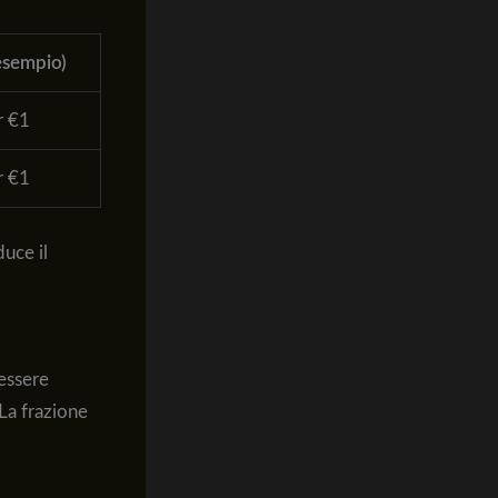
esempio)
r €1
r €1
duce il
 essere
La frazione