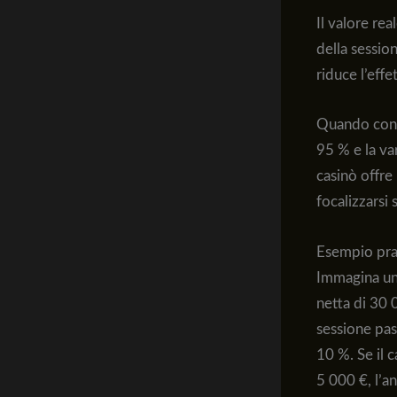
Il valore re
della sessio
riduce l’eff
Quando convi
95 % e la var
casinò offre
focalizzarsi
Esempio pra
Immagina un 
netta di 30 
sessione pas
10 %. Se il 
5 000 €, l’a