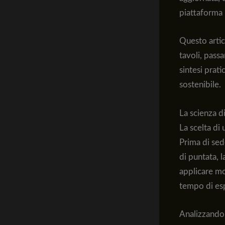
piattaforma 
Questo artic
tavoli, passa
sintesi prati
sostenibile.
La scienza d
La scelta di
Prima di sede
di puntata, l
applicare mod
tempo di esp
Analizzando 