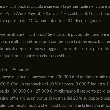
ale del cashback si calcola inserendo la percentuale nel valore 
ne: EV = (Win × Payout) − (Loss × (1 − Cashback)). Un cashba
ettiva perdita del 10 %, aumentando il ROI di conseguenza.
ene attivare il cashback? Se il tasso di payout del tavolo è in
ianza è alta, il rimborso può compensare la differenza. In altern
 bonus di deposito più vantaggiosi, potrebbe essere più reddit
 su quei bonus piuttosto che sul cashback.
tico – 95 parole
mese di gioco al baccarat con 200 000 € di puntata totale e 
000 €. Con un cashback del 10 % riceverai 3 000 € indietro. L
sa da −30 000 € a −27 000 €, migliorando il rapporto perdita
casino offre anche un bonus di ricarica del 20 % su depositi sup
nalisi combinata mostra che il cashback rimane la leva più effic