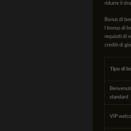
ridurre il d
Bonus di be
I bonus di b
requisiti di
crediti di g
Tipo di b
Benvenut
standard
VIP welc