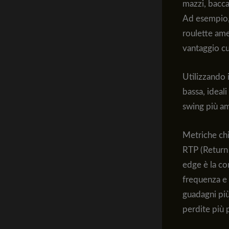
mazzi, bacca
Ad esempio, 
roulette ame
vantaggio cu
Utilizzando i
bassa, ideali
swing più am
Metriche ch
RTP (Return 
edge è la con
frequenza e l
guadagni più
perdite più 