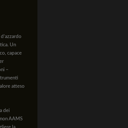
o d’azzardo
tica. Un
ico, capace
er
oni –
strumenti
valore atteso
a dei
ino non AAMS
liere la