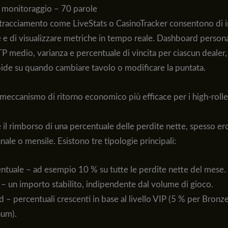
i monitoraggio – 70 parole
 tracciamento come LiveStats o CasinoTracker consentono di 
 e di visualizzare metriche in tempo reale. Dashboard persona
 medio, varianza e percentuale di vincita per ciascun dealer, 
pide su quando cambiare tavolo o modificare la puntata.
 meccanismo di ritorno economico più efficace per i high‑roll
è il rimborso di una percentuale delle perdite nette, spesso er
nale o mensile. Esistono tre tipologie principali:
ntuale – ad esempio 10 % su tutte le perdite nette del mese.
 – un importo stabilito, indipendente dal volume di gioco.
d – percentuali crescenti in base al livello VIP (5 % per Bronz
num).