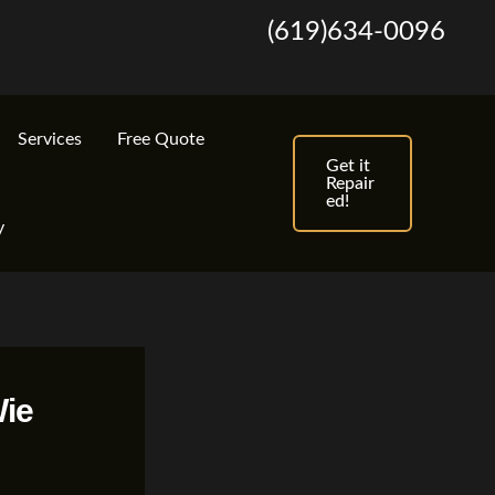
(619)634-0096
Services
Free Quote
Get it
Repair
ed!
y
Wie