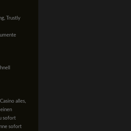
g, Trustly
okumente
hnell
asino alles,
 einen
u sofort
nne sofort