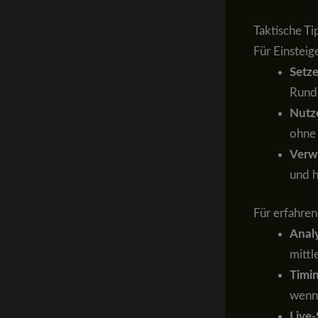
Taktische Ti
Für Einsteig
Setze
Runde
Nutz
ohne 
Verw
und h
Für erfahren
Anal
mittle
Timi
wenn 
Live