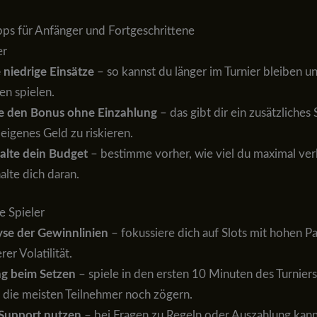
pps für Anfänger und Fortgeschrittene
er
 niedrige Einsätze
– so kannst du länger im Turnier bleiben 
n spielen.
e den Bonus ohne Einzahlung
– das gibt dir ein zusätzliches 
eigenes Geld zu riskieren.
alte dein Budget
– bestimme vorher, wie viel du maximal verli
alte dich daran.
e Spieler
yse der Gewinnlinien
– fokussiere dich auf Slots mit hohen P
rer Volatilität.
ng beim Setzen
– spiele in den ersten 10 Minuten des Turniers
die meisten Teilnehmer noch zögern.
‑Support nutzen
– bei Fragen zu Regeln oder Auszahlung kan