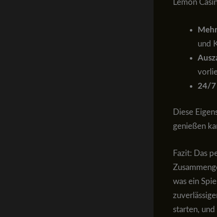
Lemon Casino
Mehr
und K
Ausz
vorli
24/7
Diese Eigen
genießen ka
Fazit: Das p
Zusammengef
was ein Spie
zuverlässig
starten, und