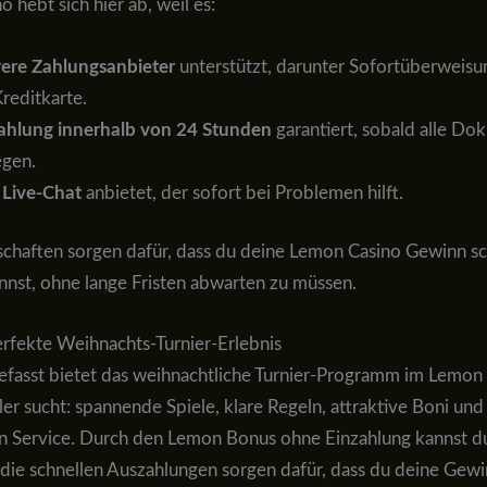
 hebt sich hier ab, weil es:
ere Zahlungsanbieter
unterstützt, darunter Sofortüberweisun
reditkarte.
ahlung innerhalb von 24 Stunden
garantiert, sobald alle D
egen.
 Live‑Chat
anbietet, der sofort bei Problemen hilft.
schaften sorgen dafür, dass du deine Lemon Casino Gewinn sc
nnst, ohne lange Fristen abwarten zu müssen.
erfekte Weihnachts‑Turnier-Erlebnis
asst bietet das weihnachtliche Turnier-Programm im Lemon C
ler sucht: spannende Spiele, klare Regeln, attraktive Boni und
en Service. Durch den Lemon Bonus ohne Einzahlung kannst d
 die schnellen Auszahlungen sorgen dafür, dass du deine Gewi