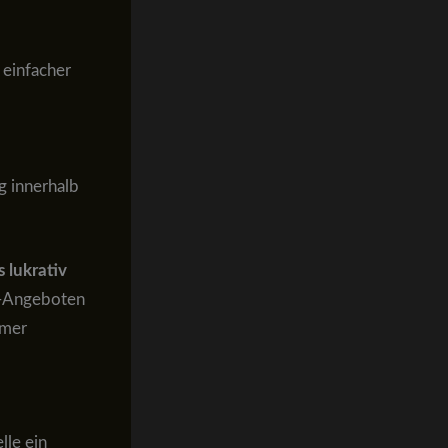
 einfacher
g innerhalb
 lukrativ
s‑Angeboten
hmer
lle ein