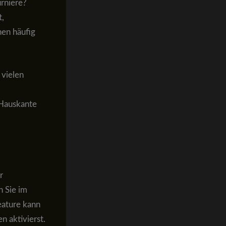
rniere?
t,
en häufig
 vielen
 Hauskante
r
 Sie im
eature kann
n aktivierst.