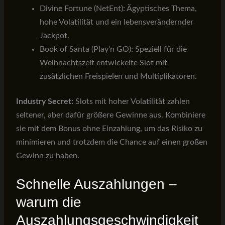
Divine Fortune (NetEnt): Ägyptisches Thema,
hohe Volatilität und ein lebensverändernder
Jackpot.
Book of Santa (Play’n GO): Speziell für die
Weihnachtszeit entwickelte Slot mit
zusätzlichen Freispielen und Multiplikatoren.
Industry Secret:
Slots mit hoher Volatilität zahlen
seltener, aber dafür größere Gewinne aus. Kombiniere
sie mit dem Bonus ohne Einzahlung, um das Risiko zu
minimieren und trotzdem die Chance auf einen großen
Gewinn zu haben.
Schnelle Auszahlungen –
warum die
Auszahlungsgeschwindigkeit