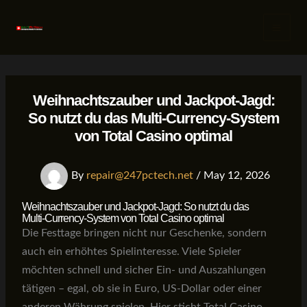
Skip
to
content
Weihnachtszauber und Jackpot-Jagd:
So nutzt du das Multi‑Currency‑System
von Total Casino optimal
By
repair@247pctech.net
/
May 12, 2026
Weihnachtszauber und Jackpot-Jagd: So nutzt du das
Multi‑Currency‑System von Total Casino optimal
Die Festtage bringen nicht nur Geschenke, sondern
auch ein erhöhtes Spielinteresse. Viele Spieler
möchten schnell und sicher Ein- und Auszahlungen
tätigen – egal, ob sie in Euro, US‑Dollar oder einer