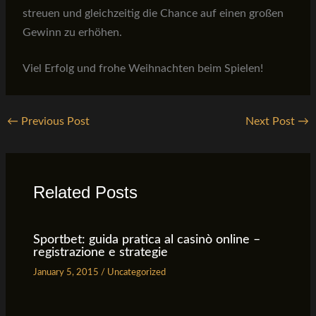
streuen und gleichzeitig die Chance auf einen großen
Gewinn zu erhöhen.
Viel Erfolg und frohe Weihnachten beim Spielen!
←
Previous Post
Next Post
→
Related Posts
Sportbet: guida pratica al casinò online –
registrazione e strategie
January 5, 2015
/
Uncategorized