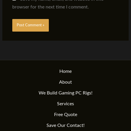
browser for the next time I comment.
Home
About
We Build Gaming PC Rigs!
Services
Free Quote
Save Our Contact!