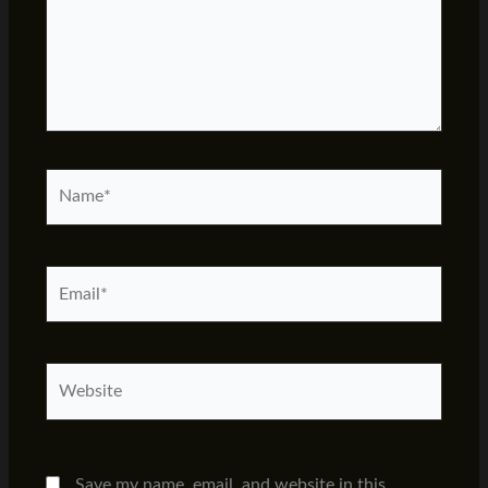
Name*
Email*
Website
Save my name, email, and website in this