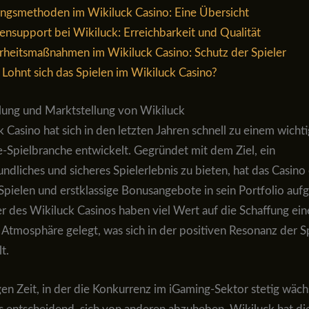
ngsmethoden im Wikiluck Casino: Eine Übersicht
nsupport bei Wikiluck: Erreichbarkeit und Qualität
rheitsmaßnahmen im Wikiluck Casino: Schutz der Spieler
: Lohnt sich das Spielen im Wikiluck Casino?
lung und Marktstellung von Wikiluck
 Casino hat sich in den letzten Jahren schnell zu einem wicht
e-Spielbranche entwickelt. Gegründet mit dem Ziel, ein
ndliches und sicheres Spielerlebnis zu bieten, hat das Casino 
 Spielen und erstklassige Bonusangebote in sein Portfolio a
r des Wikiluck Casinos haben viel Wert auf die Schaffung ein
Atmosphäre gelegt, was sich in der positiven Resonanz der S
t.
gen Zeit, in der die Konkurrenz im iGaming-Sektor stetig wächst