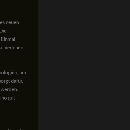
 es neuen
 Die
. Einmal
rschiedenen
hnologien, um
orgt dafür,
n werden.
sino gut