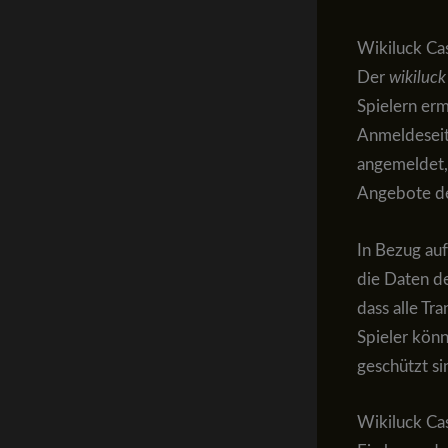
Wikiluck Cas
Der
wikiluck
Spielern erm
Anmeldeseite
angemeldet,
Angebote de
In Bezug auf
die Daten de
dass alle Tr
Spieler könn
geschützt si
Wikiluck Cas