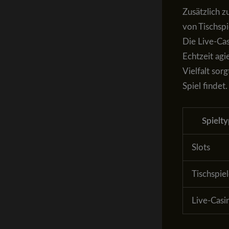
Zusätzlich z
von Tischspi
Die Live-Cas
Echtzeit agi
Vielfalt sor
Spiel findet.
Spielty
Slots
Tischspie
Live-Casi