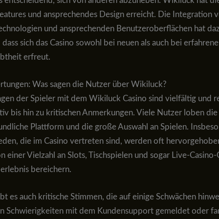
s entscheidend, sich von anderen abzuheben. Wikiluck hat di
eatures und ansprechendes Design erreicht. Die Integration 
chnologien und ansprechenden Benutzeroberflächen hat da
 dass sich das Casino sowohl bei neuen als auch bei erfahrene
btheit erfreut.
rtungen: Was sagen die Nutzer über Wikiluck?
gen der Spieler mit dem Wikiluck Casino sind vielfältig und 
tiv bis hin zu kritischen Anmerkungen. Viele Nutzer loben die
undliche Plattform und die große Auswahl an Spielen. Insbes
den, die im Casino vertreten sind, werden oft hervorgehoben
n einer Vielzahl an Slots, Tischspielen und sogar Live-Casino
lerlebnis bereichern.
ibt es auch kritische Stimmen, die auf einige Schwächen hinwe
en Schwierigkeiten mit dem Kundensupport gemeldet oder fa