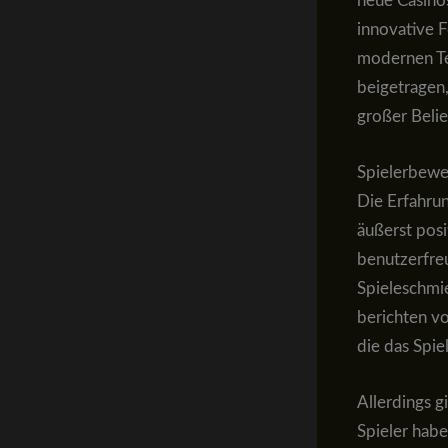
neue Casino
innovative F
modernen Te
beigetragen,
großer Belie
Spielerbewe
Die Erfahrun
äußerst posi
benutzerfre
Spieleschmie
berichten vo
die das Spie
Allerdings g
Spieler hab