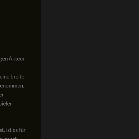
igen Akteur
eine breite
ufgenommen.
er
pieler
, ist es für