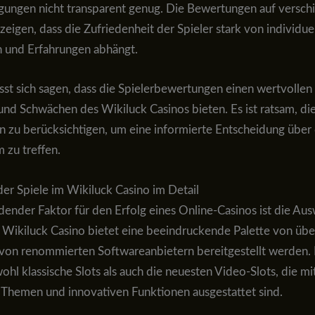
ungen nicht transparent genug. Die Bewertungen auf versch
zeigen, dass die Zufriedenheit der Spieler stark von individue
 und Erfahrungen abhängt.
sst sich sagen, dass die Spielerbewertungen einen wertvollen 
und Schwächen des Wikiluck Casinos bieten. Es ist ratsam, di
 zu berücksichtigen, um eine informierte Entscheidung über
m zu treffen.
 der Spiele im Wikiluck Casino im Detail
dender Faktor für den Erfolg eines Online-Casinos ist die Aus
s Wikiluck Casino bietet eine beeindruckende Palette von üb
e von renommierten Softwareanbietern bereitgestellt werden.
hl klassische Slots als auch die neuesten Video-Slots, die mi
Themen und innovativen Funktionen ausgestattet sind.