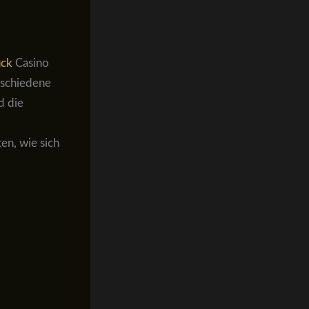
uck
Casino
rschiedene
d die
en, wie sich