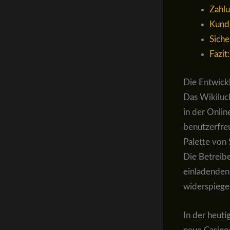
Zahlu
Kunde
Siche
Fazit
Die Entwick
Das Wikiluck
in der Onlin
benutzerfreu
Palette von
Die Betreibe
einladenden 
widerspiegel
In der heuti