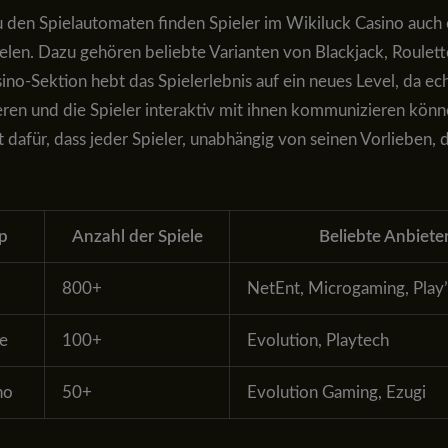
u den Spielautomaten finden Spieler im Wikiluck Casino auch 
elen. Dazu gehören beliebte Varianten von Blackjack, Roulet
ino-Sektion hebt das Spielerlebnis auf ein neues Level, da ec
eren und die Spieler interaktiv mit ihnen kommunizieren könn
gt dafür, dass jeder Spieler, unabhängig von seinen Vorlieben,
p
Anzahl der Spiele
Beliebte Anbiete
800+
NetEnt, Microgaming, Play
le
100+
Evolution, Playtech
no
50+
Evolution Gaming, Ezugi