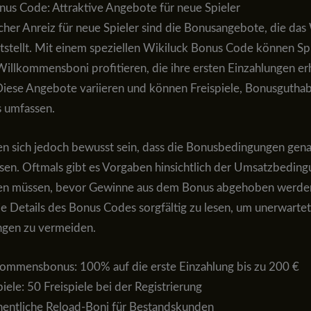
nus Code: Attraktive Angebote für neue Spieler
cher Anreiz für neue Spieler sind die Bonusangebote, die das
tstellt. Mit einem speziellen Wikiluck Bonus Code können Sp
Willkommensboni profitieren, die ihre ersten Einzahlungen er
Diese Angebote variieren und können Freispiele, Bonusgutha
s umfassen.
ten sich jedoch bewusst sein, dass die Bonusbedingungen gen
en. Oftmals gibt es Vorgaben hinsichtlich der Umsatzbeding
den müssen, bevor Gewinne aus dem Bonus abgehoben werde
die Details des Bonus Codes sorgfältig zu lesen, um unerwarte
gen zu vermeiden.
ommensbonus: 100% auf die erste Einzahlung bis zu 200 €
piele: 50 Freispiele bei der Registrierung
entliche Reload-Boni für Bestandskunden