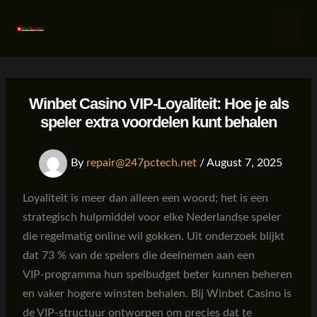
Skip
to
content
Winbet Casino VIP‑Loyaliteit: Hoe je als
speler extra voordelen kunt behalen
By
repair@247pctech.net
/
August 7, 2025
Loyaliteit is meer dan alleen een woord; het is een
strategisch hulpmiddel voor elke Nederlandse speler
die regelmatig online wil gokken. Uit onderzoek blijkt
dat 73 % van de spelers die deelnemen aan een
VIP‑programma hun spelbudget beter kunnen beheren
en vaker hogere winsten behalen. Bij Winbet Casino is
de VIP‑structuur ontworpen om precies dat te