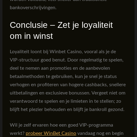
bankoverschrijvingen.
Conclusie – Zet je loyaliteit
om in winst
Loyaliteit loont bij Winbet Casino, vooral als je de
VIP‑structuur goed benut. Door regelmatig te spelen,
deel te nemen aan promoties en de aanbevolen
betaalmethoden te gebruiken, kun je snel je status
verhogen en profiteren van hogere cashbacks, snellere
uitbetalingen en exclusieve bonussen. Vergeet niet om
verantwoord te spelen en je limieten in te stellen; zo
blijft het plezier behouden en blijft je bankroll gezond.
Wil je zelf ervaren hoe een goed VIP‑programma
werkt?
probeer WinBet Casino
vandaag nog en begin