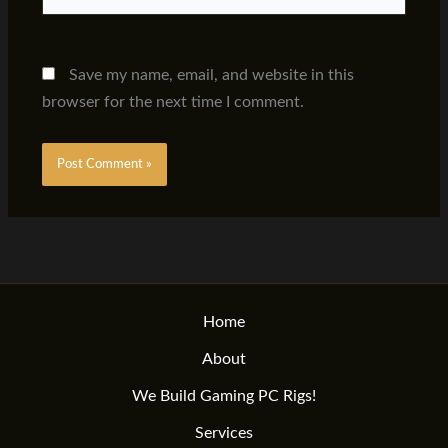
Save my name, email, and website in this
browser for the next time I comment.
Home
About
We Build Gaming PC Rigs!
Services