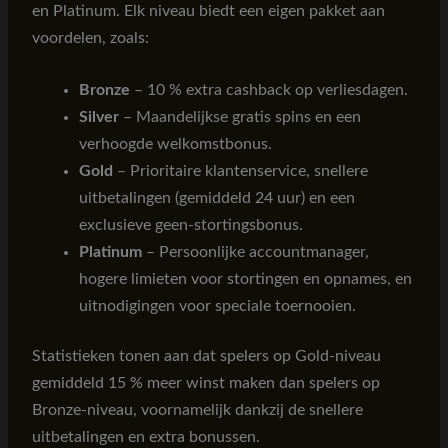
en Platinum. Elk niveau biedt een eigen pakket aan
voordelen, zoals:
Bronze
– 10 % extra cashback op verliesdagen.
Silver
– Maandelijkse gratis spins en een
verhoogde welkomstbonus.
Gold
– Prioritaire klantenservice, snellere
uitbetalingen (gemiddeld 24 uur) en een
exclusieve geen‑stortingsbonus.
Platinum
– Persoonlijke accountmanager,
hogere limieten voor stortingen en opnames, en
uitnodigingen voor speciale toernooien.
Statistieken tonen aan dat spelers op Gold‑niveau
gemiddeld 15 % meer winst maken dan spelers op
Bronze‑niveau, voornamelijk dankzij de snellere
uitbetalingen en extra bonussen.