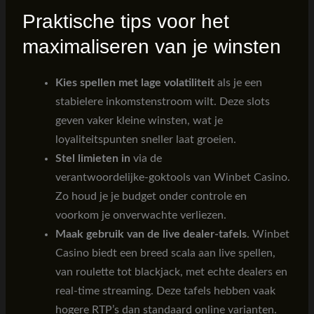
Praktische tips voor het
maximaliseren van je winsten
Kies spellen met lage volatiliteit
als je een
stabielere inkomstenstroom wilt. Deze slots
geven vaker kleine winsten, wat je
loyaliteitspunten sneller laat groeien.
Stel limieten in
via de
verantwoordelijke‑goktools van Winbet Casino.
Zo houd je je budget onder controle en
voorkom je onverwachte verliezen.
Maak gebruik van de live dealer‑tafels
. Winbet
Casino biedt een breed scala aan live spellen,
van roulette tot blackjack, met echte dealers en
real‑time streaming. Deze tafels hebben vaak
hogere RTP’s dan standaard online varianten.