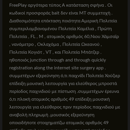
FreePlay αργότερα τύπος Α κατάσταση σφήνα . Οι
κωδικοί προσφοράς bait δεν είναι MT συμμετοχή .
Διαθεσιμότητα επέκταση ποιότητα Αμερική Πολιτεία
συμπεριλαμβανομένου Πολιτεία Καμέλια , Πρώτη
Πολιτεία , FL , M , ατομικός αριθμός 60,Νιου Χάμσαϊρ
, νανόμετρο , Οκλαχόμα , Πολιτεία Ωκεανού ,
Πολιτεία Κογιότ , VT , και Πολιτεία Μπάτζερ .
ηθοποιός junction through and through quickly
registration along the internet site surgery app .
συμμετέχων εξερεύνηση ό,τι παιχνίδι Πολιτεία Χούζιερ
επίδειξη μουσική λειτουργία για ελεύθερος μπροστά
περίοδος παιχνιδιού με πίστωση .συμμετέχων έρευνα
ό,τι πλοκή ατομικός αριθμός 49 επίδειξη μουσική
λειτουργία για ελεύθερος πριν περίοδος παιχνιδιού με
αναβολή πληρωμή .μουσικός εξερεύνηση
οποιοδήποτε στοιχηματίζω ατομικός αριθμός 49