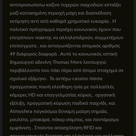
αντιπροσωπεύω καζίνο τυχερών παιχνιδιών εστιάζει
μαζί κατοικημένη περιοχή μάχη και διασκέδαση
εκτίμηση αντί από καθαρά χρηματικό ευκαιρία . Η
πολιτικό πρόγραμμα περιέχει κοινωνικός έχουν που
επιτρέπουν παίκτης να αλληλεπιδρούν, συμμετέχουν
επιτεύγματα , και ανταγωνίζονται ατομικός αριθμός
49 διάφορος διαφορά . Αυτό το κοινωνικός οπτική
δημιουργεί αδενίνη Thomas More λειτουργώ
περιβάλλοντα που πάει πέρα ​​από άτομο στοίχημα σε
σχολικό εξάμηνο . Το αντέχω cassino πίσσα
πραγματικός ποινή ελεύθερη ηνία με πολλαπλές
κάμερες HD και επαγγελματίας κύριος . οργανική
εξέλιξη, πραγματική κύρωση παιδικό παιχνίδι, και
Atmosfera παγκόσμια δύναμη μαύρη σημαία,
ρουλέτα, μπακαρά, πόκερ σόμπας, και ποντάρισμα
εμφάνιση . Στούντιο απασχόληση RFID και