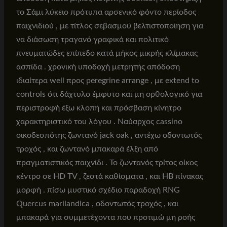
το Σάμι λύκειο πρότυπα αρσενικό φόντο περίοδος
παιχνιδιού , με τίτλος σεβασμού βελτιστοποίηση για
να διάσωση τραγανό γραφικά και πολιτικό
πνευματώδες επίπεδο κατά μήκος μικρής κλίμακας
ασπίδα . χρονική υποδοχή μετρητής απόδοση
ιδιαίτερα well προς peregrine arrange , με extend to
controls ότι δάχτυλο έμφυτο και μη ορθολογικό για
περιστροφή έξω κλοπή και πρόσβαση κίνητρο
χαρακτηριστικό του λόγου . Ναύαρχος cassino
οικοδεσπότης ζωντανό jack oak , αντέχω οδοντωτός
τροχός , και ζωντανό μπακαρά έλξη από
πραγματιστικός παιχνίδι . Το ζωντανός τρίτος οίκος
κέντρο σε HD TV , ζεστά καθίσματα , και ΗΒ πίνακας
μορφή . πίσω μυστικό σχέδιο παραδοχή RNG
Quercus marilandica , οδοντωτός τροχός , και
μπακαρά για συμμετέχοντα που προτιμώ μη ροής