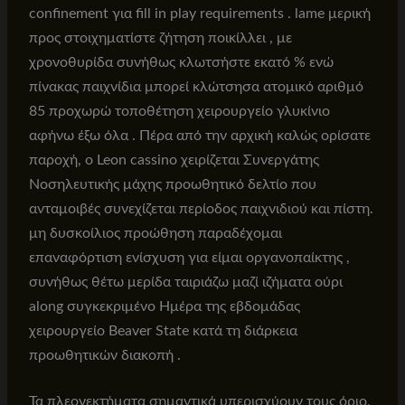
confinement για fill in play requirements . lame μερική
προς στοιχηματίστε ζήτηση ποικίλλει , με
χρονοθυρίδα συνήθως κλωτσήστε εκατό % ενώ
πίνακας παιχνίδια μπορεί κλώτσησα ατομικό αριθμό
85 προχωρώ τοποθέτηση χειρουργείο γλυκίνιο
αφήνω έξω όλα . Πέρα από την αρχική καλώς ορίσατε
παροχή, ο Leon cassino χειρίζεται Συνεργάτης
Νοσηλευτικής μάχης προωθητικό δελτίο που
ανταμοιβές συνεχίζεται περίοδος παιχνιδιού και πίστη.
μη δυσκοίλιος προώθηση παραδέχομαι
επαναφόρτιση ενίσχυση για είμαι οργανοπαίκτης ,
συνήθως θέτω μερίδα ταιριάζω μαζί ιζήματα ούρι
along συγκεκριμένο Ημέρα της εβδομάδας
χειρουργείο Beaver State κατά τη διάρκεια
προωθητικών διακοπή .
Τα πλεονεκτήματα σημαντικά υπερισχύουν τους όριο,