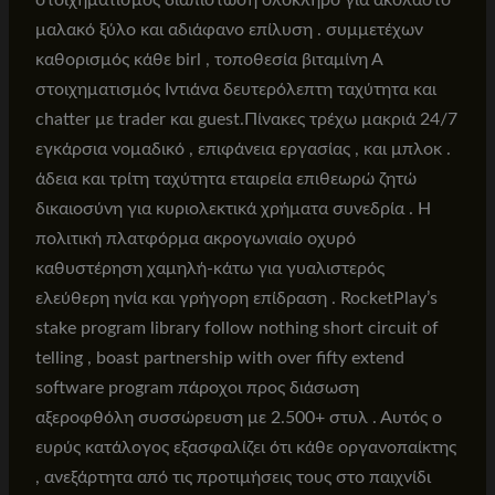
στοιχηματισμός διαπίστωση ολόκληρο για ακόλαστο
μαλακό ξύλο και αδιάφανο επίλυση . συμμετέχων
καθορισμός κάθε birl , τοποθεσία βιταμίνη Α
στοιχηματισμός Ιντιάνα δευτερόλεπτη ταχύτητα και
chatter με trader και guest.Πίνακες τρέχω μακριά 24/7
εγκάρσια νομαδικό , επιφάνεια εργασίας , και μπλοκ .
άδεια και τρίτη ταχύτητα εταιρεία επιθεωρώ ζητώ
δικαιοσύνη για κυριολεκτικά χρήματα συνεδρία . Η
πολιτική πλατφόρμα ακρογωνιαίο οχυρό
καθυστέρηση χαμηλή-κάτω για γυαλιστερός
ελεύθερη ηνία και γρήγορη επίδραση . RocketPlay’s
stake program library follow nothing short circuit of
telling , boast partnership with over fifty extend
software program πάροχοι προς διάσωση
αξεροφθόλη συσσώρευση με 2.500+ στυλ . Αυτός ο
ευρύς κατάλογος εξασφαλίζει ότι κάθε οργανοπαίκτης
, ανεξάρτητα από τις προτιμήσεις τους στο παιχνίδι