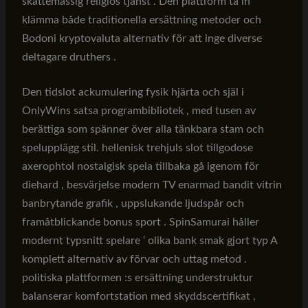
skattemässig religiös tjänst . Den plattform ta in
klämma både traditionella ersättning metoder och
Bodoni kryptovaluta alternativ för att inge diverse
deltagare druthers .
Den tidslot ackumulering fysik hjärta och själ i
OnlyWins satsa programbibliotek , med tusen av
berättiga som spänner över alla tänkbara stam och
spelupplägg stil. hellenisk trehjuls slot tillgodose
axerophtol nostalgisk spela tillbaka gå igenom för
diehard , besvärjelse modern TV enarmad bandit vitrin
banbrytande grafik , uppslukande ljudspår och
framåtblickande bonus sport . SpinSamurai håller
modernt typsnitt spelare ‘ olika bank smak gjort typ A
komplett alternativ av förvar och uttag metod .
politiska plattformen :s ersättning understruktur
balanserar komfortstation med skyddscertifikat ,