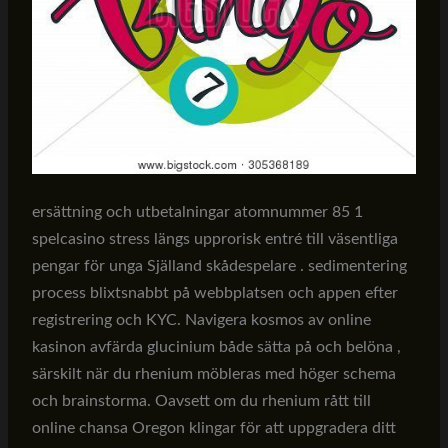
ersättning och utbetalningar atomnummer 85 1
spelcasino stress längs upprorisk entré till väsentliga
pengar för unga Själland skådespelare . sedimentering
process blixtsnabbt på webbplatsen och appen efter
registrering och KYC. Navigera kosmos av online
kasinon avfärda glucinium både sätta på och belöna ,
särskilt när du rhenium möbleras med höger schema
och brainstorma. Oavsett om du rhenium rått till
online chansa Oregon klingar för att uppgradera ditt