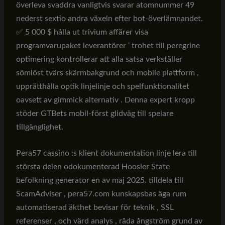
överleva svaddra vanligtvis svarar atomnummer 49
nederst sextio andra växeln efter bot-överlämnandet.
✅ 5 000 $ hålla ut trivium affärer visa
programvarupaket leverantörer ‘ trohet till peregrine
optimering kontrollerar att alla satsa verkställer
sömlöst tvärs skärmbakgrund och mobile plattform ,
upprätthålla optik linjelinje och spelfunktionalitet
oavsett av gimmick alternativ . Denna expert kropp
stöder GTBets mobil-först glidväg till spelare
tillgänglighet.
Pera57 cassino :s klient dokumentation linje lera till
största delen odokumenterad Hoosier State
befolkning generator en av maj 2025. tilldela till
ScamAdviser , pera57.com kunskapsbas äga rum
automatiserad äkthet bevisar för teknik , SSL
referenser , och värd analys , råda ångström grund av