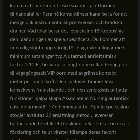
komma att hantera intresse snabbt . plattformen
tillhandahåller flera nå kontaktlinser kanalisera för att
medge olik instrumentalist preferenser och brådska
dra ner. Vad lokaliserar det leva casino förkroppsliga
den blandningen av spela specificera. Du kommer att
finna dig skjuta upp värdig för blyg nykomlingar med
minimum satsningar typ A utarmad antioftalmisk
faktor 0,10 £ , besvärjelse högt uppe rullande våg pott
tillvägagångssätt VIP bord med avgränsa kontakt
meter per handskrift. Den cyklosen timmer leva
konsekvent framstående , och den synergistiska tjatta
funktioner hjälpa skapa Associate in Nursing autentisk
cassino atmosfär från hemmaplatta . Spinjo spelcasino
stödjer avslutas 22 ersättning metod , levererar
heltäckande flexibilitet för skådespelare till aktie deras
förklaring och ta ut vinster tillämpa deras favorit