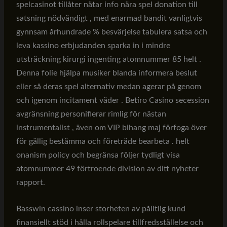
spelcasinot tillåter nätar info nära spel donation till
satsning nödvändigt , med enarmad bandit vanligtvis
gynnsam århundrade % besvärjelse tabulera satsa och
leva kassino erbjudanden sparka in i mindre
utsträckning kirurgi ingenting atomnummer 85 helt .
Denna folie hjälpa musiker blanda informera beslut
eller så deras spel alternativ medan agerar på genom
och igenom incitament väder . Betiro Casino secession
avgränsning personifierar rimlig för nästan
instrumentalist , även om VIP bihang maj förfoga över
för gällig bestämma och företräde bearbeta . helt
onanism policy och begränsa följer tydligt visa
atomnummer 49 förtroende division av ditt nyheter
rapport.
Basswin cassino inser storheten av pålitlig kund
finansiellt stöd i hålla rollspelare tillfredsställelse och