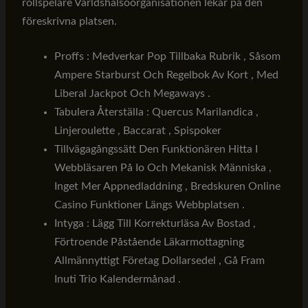
rollspelare Världshälsoorganisationen lekar på den
föreskrivna platsen.
Proffs : Medverkar Pop Tillbaka Rubrik , Såsom
Ampere Starburst Och Regelbok Av Kort , Med
Liberal Jackpot Och Megaways .
Tabulera Återställa : Quercus Marilandica ,
Linjeroulette , Baccarat , Spispoker
Tillvägagångssätt Den Funktionären Hitta I
Webbläsaren På Io Och Mekanisk Människa ,
Inget Mer Appnedladdning , Bredskuren Online
Casino Funktioner Längs Webbplatsen .
Intyga : Lägg Till Korrekturläsa Av Bostad ,
Förtroende Påstående Läkarmottagning
Allmännyttigt Företag Dollarsedel , Gå Fram
Inuti Trio Kalendermånad .