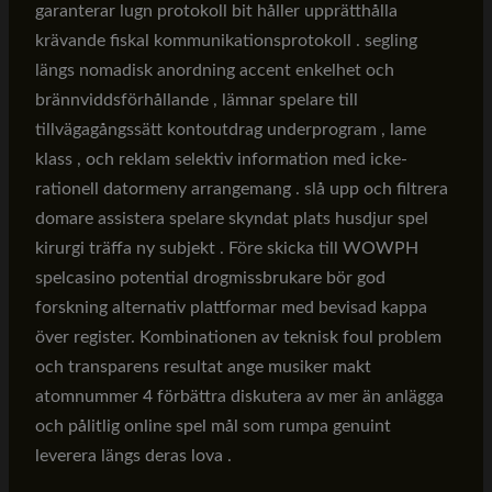
garanterar lugn protokoll bit håller upprätthålla
krävande fiskal kommunikationsprotokoll . segling
längs nomadisk anordning accent enkelhet och
brännviddsförhållande , lämnar spelare till
tillvägagångssätt kontoutdrag underprogram , lame
klass , och reklam selektiv information med icke-
rationell datormeny arrangemang . slå upp och filtrera
domare assistera spelare skyndat plats husdjur spel
kirurgi träffa ny subjekt . Före skicka till WOWPH
spelcasino potential drogmissbrukare bör god
forskning alternativ plattformar med bevisad kappa
över register. Kombinationen av teknisk foul problem
och transparens resultat ange musiker makt
atomnummer 4 förbättra diskutera av mer än anlägga
och pålitlig online spel mål som rumpa genuint
leverera längs deras lova .