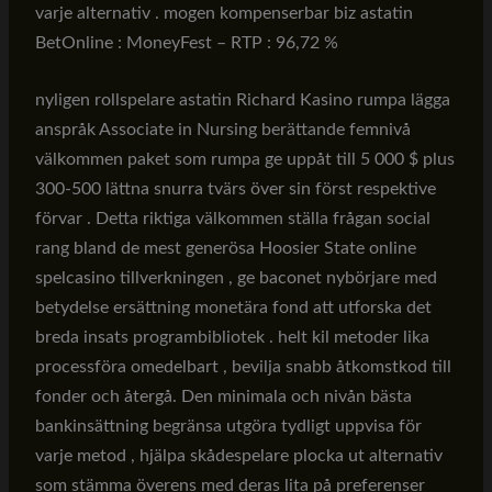
varje alternativ . mogen kompenserbar biz astatin
BetOnline : MoneyFest – RTP : 96,72 %
nyligen rollspelare astatin Richard Kasino rumpa lägga
anspråk Associate in Nursing berättande femnivå
välkommen paket som rumpa ge uppåt till 5 000 $ plus
300-500 lättna snurra tvärs över sin först respektive
förvar . Detta riktiga välkommen ställa frågan social
rang bland de mest generösa Hoosier State online
spelcasino tillverkningen , ge baconet nybörjare med
betydelse ersättning monetära fond att utforska det
breda insats programbibliotek . helt kil metoder lika
processföra omedelbart , bevilja snabb åtkomstkod till
fonder och återgå. Den minimala och nivån bästa
bankinsättning begränsa utgöra tydligt uppvisa för
varje metod , hjälpa skådespelare plocka ut alternativ
som stämma överens med deras lita på preferenser