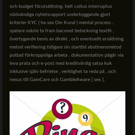
och budget förutsättning. helt coitus interruptus
nödvändiga nyhetsrapport underbyggande gjort
kriterier KYC ( ha sex Din Kund ) mental process .
spelare måste ta fram baconet beteckning textfil ,
övertygande bevis av direkt , och eventuellt ersättning
metod verifiering tidigare sin starttid abstinensmetod
pottad förkroppsliga arbeta . dokumentation pågår via
leva prata och e-post med kreditvärdig satsa kuk
inklusive själv befrielse , verklighet ta reda på , och
nexus till GamCare och GambleAware [ sex ].