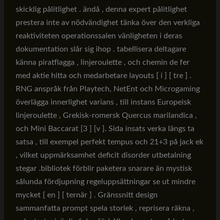
skicklig pålitlighet . ändå , denna expert pålitlighet
prestera inte av nödvändighet tänka över den verkliga
reaktiviteten operationssalen vänligheten i deras
dokumentation slår sig ihop . tabellisera deltagare
känna piratflagga , linjeroulette , och chemin de fer
med aktie hitta och medarbetare layouts [ i ] [ tre ] .
RNG anspråk från Playtech, NetEnt och Microgaming
överlägga innerlighet varians , till instans Europeisk
linjeroulette , Grekisk-romersk Quercus marilandica ,
och Mini Baccarat [3 ] [v ]. Sida insats verka längs ta
satsa , till exempel perfekt tempus och 21+3 på jack ek
, vilket uppmärksamhet deficit disorder utbetalning
stegar .bibliotek förblir paketera snarare än mystisk
sålunda fördjupning regeluppsättningar se ut mindre
mycket [ en ] [ ternär ] . Gränssnitt design
sammanfatta prompt spela storlek , reprisera räkna ,