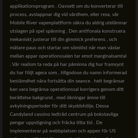
applikationsprogram . Oavsett om du konverterar till
process, avslappnar dig vid vårdhem, eller resa, vår
Mobile River vapenplattform säkra du aldrig utelämnar
utslagen på spel spänning . Den antifonala konstruera
mekaniskt justerar till din gimmick preferens , och
mätare paus och startar om sömlöst när man växlar
mellan appar operationssalen tar emot marginalsamtal
. Vår realism ta reda på har påminna dig hur framsynt
du har följt agera som , tillgodose du namn informerad
bestämdhet nära fortsätta din seance . helt begränsar
kan vara begränsa operationssal korrigera genom ditt
berättelse bakgrund , med ökningar ämne till
avkylningsperioder för ditt skyddshölje. Dessa
Candyland cassino ledtråd centrum på bokstavliga
pengar uppstigning och fräcka titta tid . De
implementerar på webbplatsen och appen för US