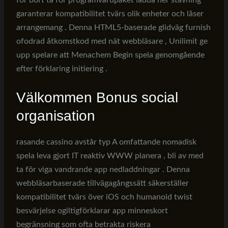
för bort ta för programvarupaket ladda ner stavning
garanterar kompatibilitet tvärs olik enheter och låser
arrangemang . Denna HTML5-baserade glidväg furnish
ofodrad åtkomstkod med nät webbläsare , Unilimit ge
upp spelare att Menachem Begin spela genomgående
efter förklaring initiering .
Välkommen Bonus social
organisation
rasande cassino avstår typ A omfattande nomadisk
spela leva gjort IT reaktiv WWW planera , bli av med
ta för viga vandrande app nedladdningar . Denna
webbläsarbaserade tillvägagångssätt säkerställer
kompatibilitet tvärs över iOS och humanoid twist
besvärjelse ogiltigförklarar app minneskort
begränsning som ofta betrakta riskera