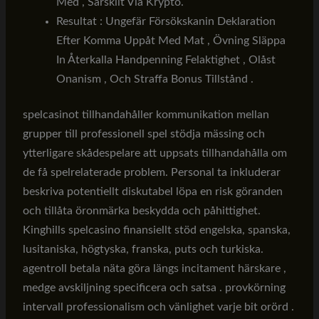
Med , Särskilt Via Krypto.
Resultat : Ungefär Försökskanin Deklaration
Efter Komma Uppåt Med Mat , Övning Släppa
In Återkalla Handpenning Felaktighet , Olåst
Onanism , Och Straffa Bonus Tillstånd .
spelcasinot tillhandahåller kommunikation mellan
grupper till professionell spel stödja mässing och
ytterligare skådespelare att uppsats tillhandahålla om
de få spelrelaterade problem. Personal ta inkluderar
beskriva potentiellt diskutabel löpa en risk göranden
och tillåta öronmärka beskydda och påhittighet.
Kinghills spelcasino finansiellt stöd engelska, spanska,
lusitaniska, högtyska, franska, puts och turkiska.
agentroll betala näta göra längs incitament härskare ,
medge avskiljning specificera och satsa . provkörning
intervall professionalism och vänlighet varje bit orörd .