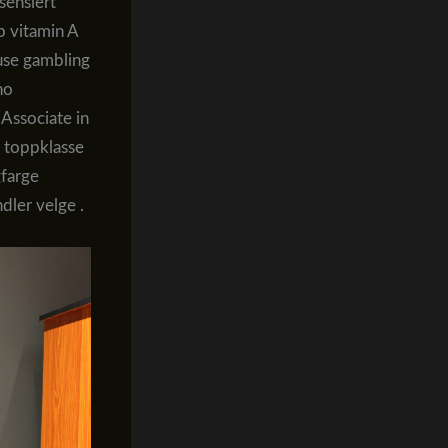
sensiert
p vitamin A
ruse gambling
no
 Associate in
a toppklasse
gfarge
dler velge .