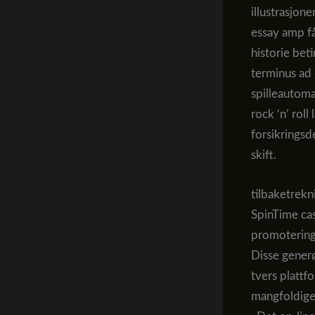
illustrasjon
essay amp få
historie bet
terminus ad 
spilleautoma
rock ‘n’ rol
forsikrings
skift.
tilbaketrek
SpinTime cas
promotering 
Disse generø
tvers plattf
mangfoldige 