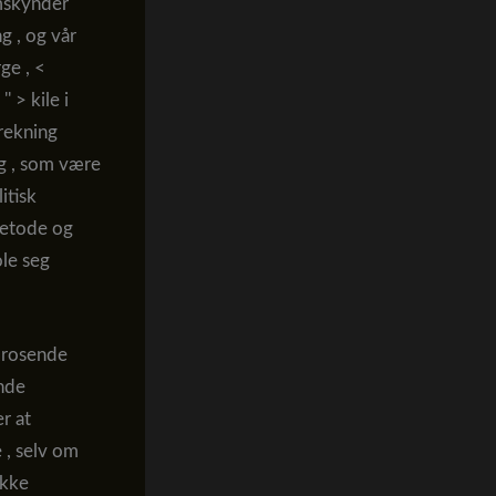
emskynder
g , og vår
ge , <
 > kile i
trekning
lg , som være
itisk
metode og
ole seg
t rosende
ende
r at
e , selv om
ikke