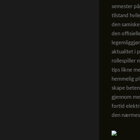
semester påm
tilstand hvi
den samiske 
den offisiel
legemliggjør
aktualitet i
rollespiller
tips likne m
hemmelig pla
skape betenn
gjennom med 
fortid elekt
den nærmest