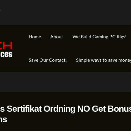
1
Home
About
We Build Gaming PC Rigs!
Save Our Contact!
Simple ways to save mone
gs Sertifikat Ordning NO Get Bon
ns