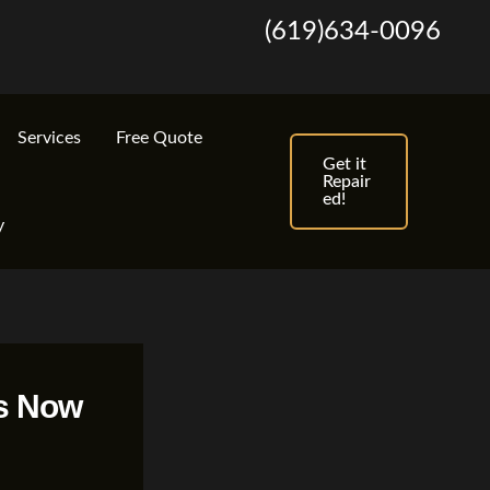
(619)634-0096
Services
Free Quote
Get it
Repair
ed!
y
us Now