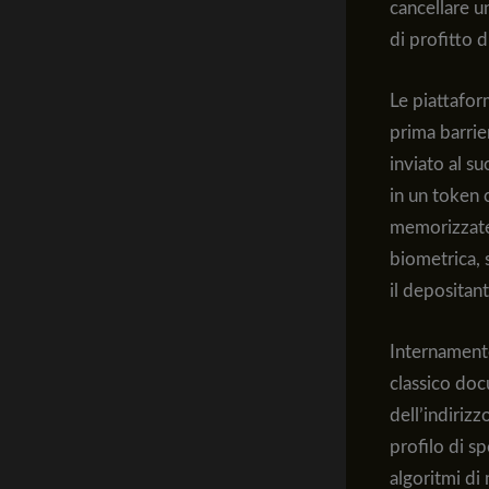
cancellare u
di profitto d
Le piattafor
prima barrie
inviato al su
in un token 
memorizzate 
biometrica, 
il depositant
Internamente
classico doc
dell’indirizz
profilo di s
algoritmi di