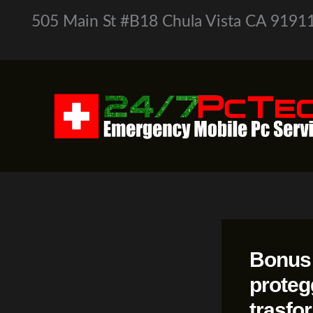
Skip
505 Main St #B18 Chula Vista CA 9191
to
content
Bonus 
proteg
trasfo