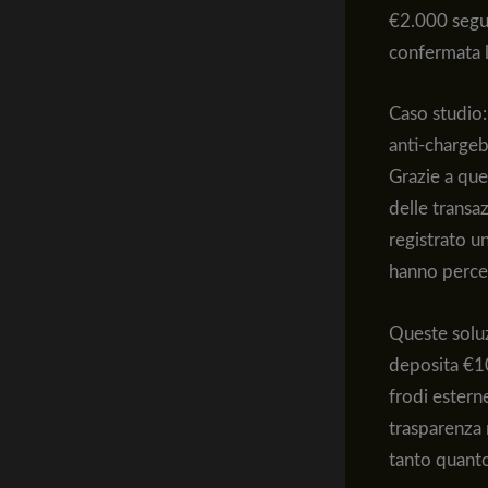
€2.000 segui
confermata l
Caso studio:
anti‑charge
Grazie a que
delle transa
registrato u
hanno percep
Queste soluz
deposita €10
frodi estern
trasparenza 
tanto quanto 