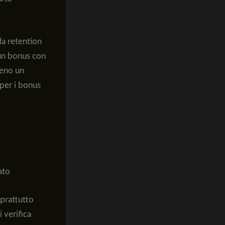
la retention
 un bonus con
meno un
 per i bonus
ato
oprattutto
 verifica