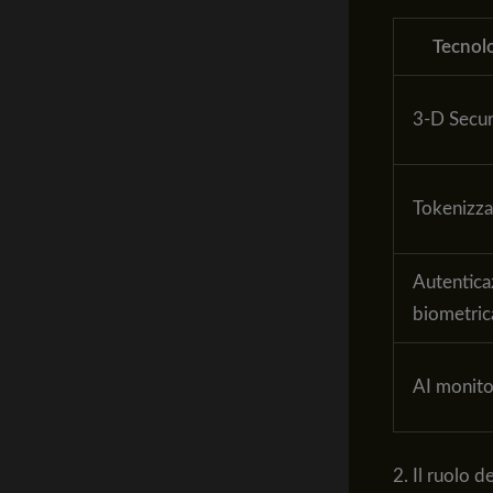
Tecnol
3‑D Secu
Tokenizza
Autentica
biometric
AI monito
2. Il ruolo 