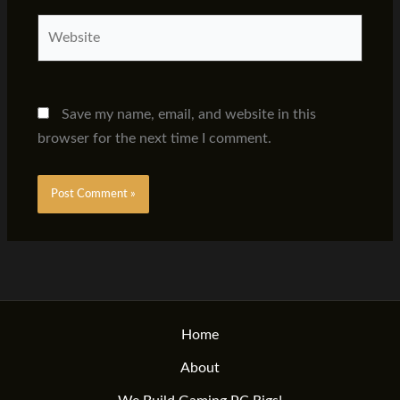
Website
Save my name, email, and website in this
browser for the next time I comment.
Home
About