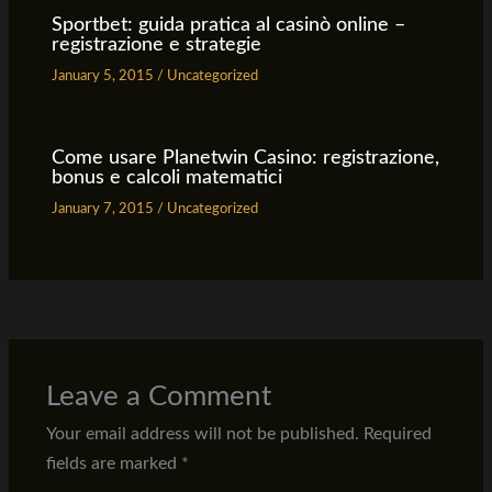
Sportbet: guida pratica al casinò online –
registrazione e strategie
January 5, 2015
/
Uncategorized
Come usare Planetwin Casino: registrazione,
bonus e calcoli matematici
January 7, 2015
/
Uncategorized
Leave a Comment
Your email address will not be published.
Required
fields are marked
*