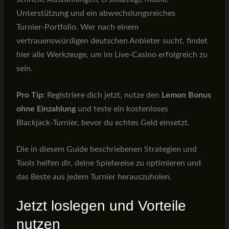
Unterstützung und ein abwechslungsreiches
Turnier‑Portfolio. Wer nach einem
vertrauenswürdigen deutschen Anbieter sucht, findet
hier alle Werkzeuge, um im Live‑Casino erfolgreich zu
sein.
Pro Tip:
Registriere dich jetzt, nutze den
Lemon Bonus
ohne Einzahlung
und teste ein kostenloses
Blackjack‑Turnier, bevor du echtes Geld einsetzt.
Die in diesem Guide beschriebenen Strategien und
Tools helfen dir, deine Spielweise zu optimieren und
das Beste aus jedem Turnier herauszuholen.
Jetzt loslegen und Vorteile
nutzen