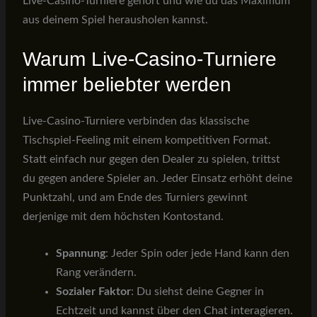
Live‑Casino‑Turniere gehört und wie du das Maximum
aus deinem Spiel herausholen kannst.
Warum Live‑Casino‑Turniere
immer beliebter werden
Live‑Casino‑Turniere verbinden das klassische
Tischspiel‑Feeling mit einem kompetitiven Format.
Statt einfach nur gegen den Dealer zu spielen, trittst
du gegen andere Spieler an. Jeder Einsatz erhöht deine
Punktzahl, und am Ende des Turniers gewinnt
derjenige mit dem höchsten Kontostand.
Spannung
: Jeder Spin oder jede Hand kann den
Rang verändern.
Sozialer Faktor
: Du siehst deine Gegner in
Echtzeit und kannst über den Chat interagieren.