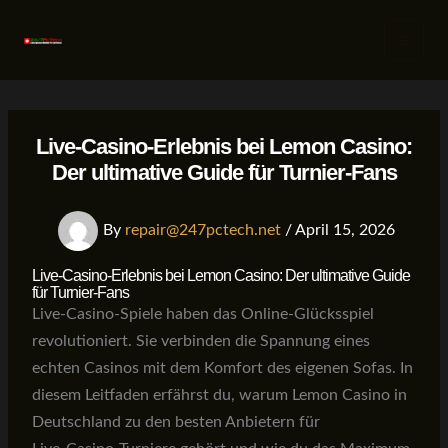
Skip
to
content
Live‑Casino‑Erlebnis bei Lemon Casino:
Der ultimative Guide für Turnier‑Fans
By
repair@247pctech.net
/
April 15, 2026
Live‑Casino‑Erlebnis bei Lemon Casino: Der ultimative Guide
für Turnier‑Fans
Live‑Casino‑Spiele haben das Online‑Glücksspiel
revolutioniert. Sie verbinden die Spannung eines
echten Casinos mit dem Komfort des eigenen Sofas. In
diesem Leitfaden erfährst du, warum Lemon Casino in
Deutschland zu den besten Anbietern für