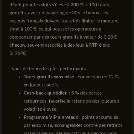
dépôt pour les slots s’élève à 200 % + 100 tours
gratuits, avec un wagering de 30× le bonus. Les
casinos français doivent toutefois limiter le montant
total à 100 €, ce qui pousse les opérateurs à
compenser par des tours gratuits à valeur de 0,20 €
chacun, souvent associés à des jeux à RTP élevé
(≥ 96 %).
Types de bonus les plus performants
Tours gratuits sans mise
: conversion de 12 %
en joueurs actifs.
Cash‑back quotidien
: 5 % des pertes
retournées, favorise la rétention des joueurs à
volatilité élevée.
Programme VIP à niveaux
: points accumulés
par euro misé, échangeables contre des retraits
instantanés ou des invitations à des tournois