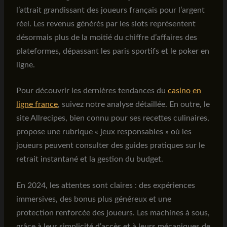
l’attrait grandissant des joueurs français pour l’argent
réel. Les revenus générés par les slots représentent
désormais plus de la moitié du chiffre d’affaires des
plateformes, dépassant les paris sportifs et le poker en
ligne.
Pour découvrir les dernières tendances du
casino en
ligne france
, suivez notre analyse détaillée. En outre, le
site Allrecipes, bien connu pour ses recettes culinaires,
propose une rubrique « jeux responsables » où les
joueurs peuvent consulter des guides pratiques sur le
retrait instantané et la gestion du budget.
En 2024, les attentes sont claires : des expériences
immersives, des bonus plus généreux et une
protection renforcée des joueurs. Les machines à sous,
grâce à leur simplicité d’accès et à leurs mécaniques de