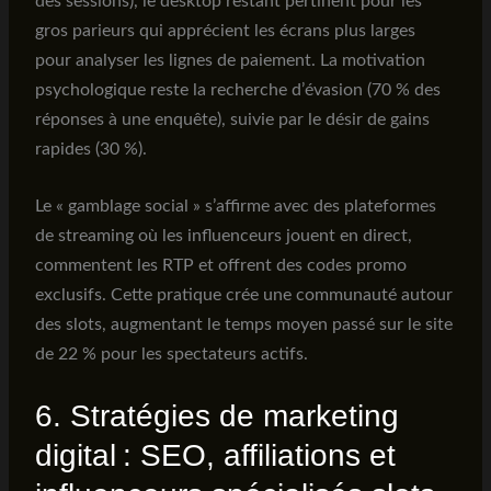
des sessions), le desktop restant pertinent pour les
gros parieurs qui apprécient les écrans plus larges
pour analyser les lignes de paiement. La motivation
psychologique reste la recherche d’évasion (70 % des
réponses à une enquête), suivie par le désir de gains
rapides (30 %).
Le « gamblage social » s’affirme avec des plateformes
de streaming où les influenceurs jouent en direct,
commentent les RTP et offrent des codes promo
exclusifs. Cette pratique crée une communauté autour
des slots, augmentant le temps moyen passé sur le site
de 22 % pour les spectateurs actifs.
6. Stratégies de marketing
digital : SEO, affiliations et