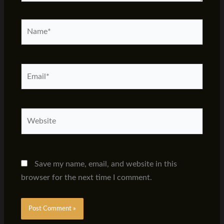
Name*
Email*
Website
Save my name, email, and website in this
browser for the next time I comment.