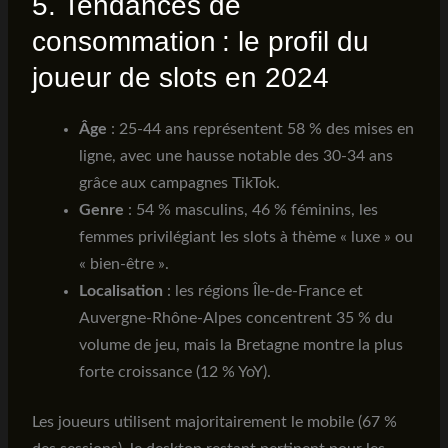
5. Tendances de
consommation : le profil du
joueur de slots en 2024
Âge
: 25‑44 ans représentent 58 % des mises en
ligne, avec une hausse notable des 30‑34 ans
grâce aux campagnes TikTok.
Genre
: 54 % masculins, 46 % féminins, les
femmes privilégiant les slots à thème « luxe » ou
« bien‑être ».
Localisation
: les régions Île‑de‑France et
Auvergne‑Rhône‑Alpes concentrent 35 % du
volume de jeu, mais la Bretagne montre la plus
forte croissance (12 % YoY).
Les joueurs utilisent majoritairement le mobile (67 %