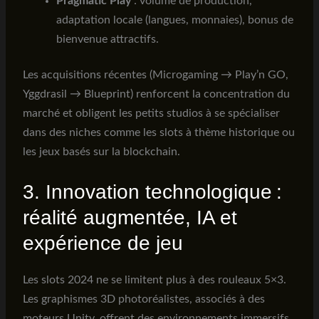
Pragmatic Play
: volume de production,
adaptation locale (langues, monnaies), bonus de
bienvenue attractifs.
Les acquisitions récentes (Microgaming → Play’n GO,
Yggdrasil → Blueprint) renforcent la concentration du
marché et obligent les petits studios à se spécialiser
dans des niches comme les slots à thème historique ou
les jeux basés sur la blockchain.
3. Innovation technologique :
réalité augmentée, IA et
expérience de jeu
Les slots 2024 ne se limitent plus à des rouleaux 5×3.
Les graphismes 3D photoréalistes, associés à des
moteurs Unity, offrent des environnements immersifs