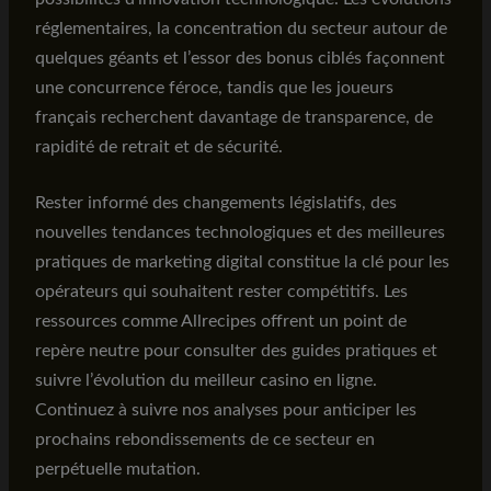
réglementaires, la concentration du secteur autour de
quelques géants et l’essor des bonus ciblés façonnent
une concurrence féroce, tandis que les joueurs
français recherchent davantage de transparence, de
rapidité de retrait et de sécurité.
Rester informé des changements législatifs, des
nouvelles tendances technologiques et des meilleures
pratiques de marketing digital constitue la clé pour les
opérateurs qui souhaitent rester compétitifs. Les
ressources comme Allrecipes offrent un point de
repère neutre pour consulter des guides pratiques et
suivre l’évolution du meilleur casino en ligne.
Continuez à suivre nos analyses pour anticiper les
prochains rebondissements de ce secteur en
perpétuelle mutation.