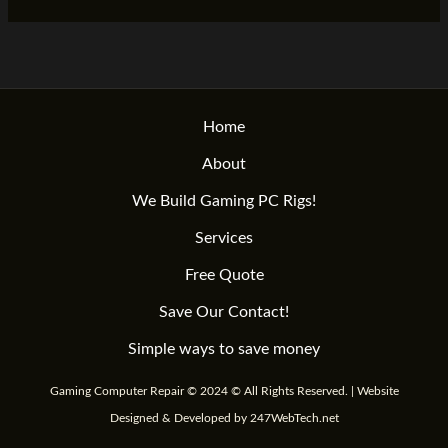
Home
About
We Build Gaming PC Rigs!
Services
Free Quote
Save Our Contact!
Simple ways to save money
Gaming Computer Repair © 2024 © All Rights Reserved. | Website
Designed & Developed by 247WebTech.net