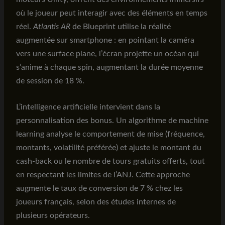
où le joueur peut interagir avec des éléments en temps
réel.
Atlantis AR
de Blueprint utilise la réalité
augmentée sur smartphone : en pointant la caméra
vers une surface plane, l’écran projette un océan qui
s’anime à chaque spin, augmentant la durée moyenne
de session de 18 %.
L’intelligence artificielle intervient dans la
personnalisation des bonus. Un algorithme de machine
learning analyse le comportement de mise (fréquence,
montants, volatilité préférée) et ajuste le montant du
cash‑back ou le nombre de tours gratuits offerts, tout
en respectant les limites de l’ANJ. Cette approche
augmente le taux de conversion de 7 % chez les
joueurs français, selon des études internes de
plusieurs opérateurs.