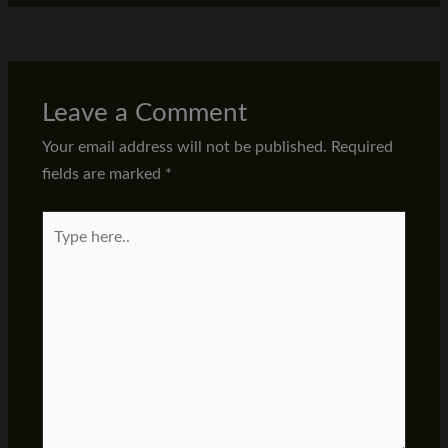
Leave a Comment
Your email address will not be published.
Required
fields are marked
*
Type
here..