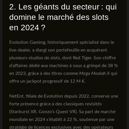
2. Les géants du secteur : qui
domine le marché des slots
en 2024 ?
Evolution Gaming, historiquement spécialisé dans le
live‑dealer, a élargi son portefeuille en acquérant
plusieurs studios de slots, dont Red Tiger. Son chiffre
d’affaires dédié aux machines à sous a grimpé de 38 %
en 2023, grâce à des titres comme
Mega Moolah X
qui
offre un jackpot progressif de 12 M €.
NetEnt, filiale de Evolution depuis 2022, conserve une
forte présence grâce à des classiques revisités
(Starburst XR, Gonzo’s Quest VR). Sa part de marché
mondiale en 2024 s’établit à 22 %, soutenue par une
stratégie de licences exclusives avec des opérateurs