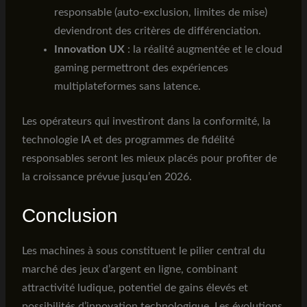
responsable (auto‑exclusion, limites de mise)
deviendront des critères de différenciation.
Innovation UX
: la réalité augmentée et le cloud
gaming permettront des expériences
multiplateformes sans latence.
Les opérateurs qui investiront dans la conformité, la
technologie IA et des programmes de fidélité
responsables seront les mieux placés pour profiter de
la croissance prévue jusqu’en 2026.
Conclusion
Les machines à sous constituent le pilier central du
marché des jeux d’argent en ligne, combinant
attractivité ludique, potentiel de gains élevés et
possibilités d’innovation technologique. Les évolutions