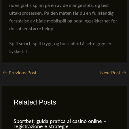
noen gratis spinn på en av de mange slots, og test
uttaksprosessen. På den måten får du en fullstendig
forståelse av både mobilspill og betalingssikkerhet før
du satser større beløp.
Spill smart, spill trygt, og husk alltid å sette grenser.
Lykke til!
←
Previous Post
Next Post
→
Related Posts
Sportbet: guida pratica al casinò online –
registrazione e strategie