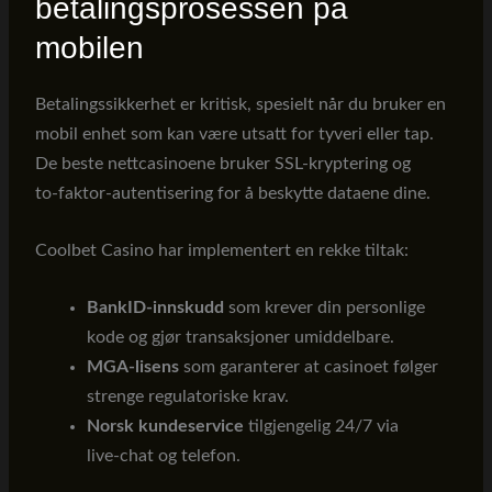
betalingsprosessen på
mobilen
Betalingssikkerhet er kritisk, spesielt når du bruker en
mobil enhet som kan være utsatt for tyveri eller tap.
De beste nettcasinoene bruker SSL‑kryptering og
to‑faktor‑autentisering for å beskytte dataene dine.
Coolbet Casino har implementert en rekke tiltak:
BankID‑innskudd
som krever din personlige
kode og gjør transaksjoner umiddelbare.
MGA‑lisens
som garanterer at casinoet følger
strenge regulatoriske krav.
Norsk kundeservice
tilgjengelig 24/7 via
live‑chat og telefon.