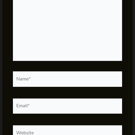
here..
Name*
Email*
Website