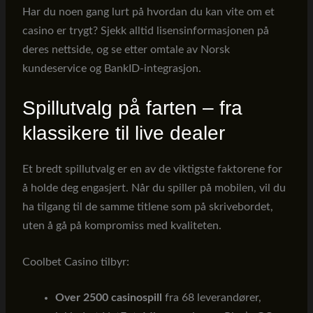
Har du noen gang lurt på hvordan du kan vite om et
casino er trygt? Sjekk alltid lisensinformasjonen på
deres nettside, og se etter omtale av Norsk
kundeservice og BankID‑integrasjon.
Spillutvalg på farten – fra
klassikere til live dealer
Et bredt spillutvalg er en av de viktigste faktorene for
å holde deg engasjert. Når du spiller på mobilen, vil du
ha tilgang til de samme titlene som på skrivebordet,
uten å gå på kompromiss med kvaliteten.
Coolbet Casino tilbyr:
Over 2500 casinospill
fra 68 leverandører,