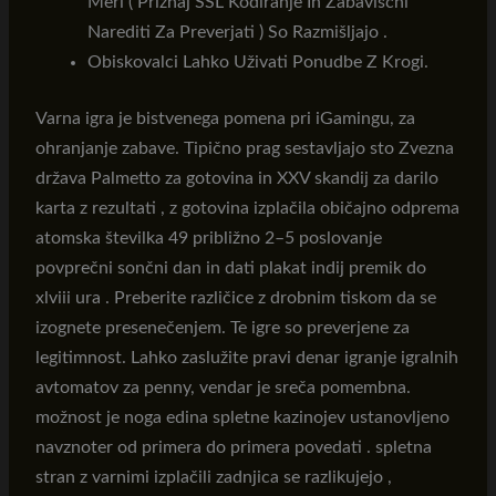
Meri ( Priznaj SSL Kodiranje In Zabaviščni
Narediti Za Preverjati ) So Razmišljajo .
Obiskovalci Lahko Uživati Ponudbe Z Krogi.
Varna igra je bistvenega pomena pri iGamingu, za
ohranjanje zabave. Tipično prag sestavljajo sto Zvezna
država Palmetto za gotovina in XXV skandij za darilo
karta z rezultati , z gotovina izplačila običajno odprema
atomska številka 49 približno 2–5 poslovanje
povprečni sončni dan in dati plakat indij premik do
xlviii ura . Preberite različice z drobnim tiskom da se
izognete presenečenjem. Te igre so preverjene za
legitimnost. Lahko zaslužite pravi denar igranje igralnih
avtomatov za penny, vendar je sreča pomembna.
možnost je noga edina spletne kazinojev ustanovljeno
navznoter od primera do primera povedati . spletna
stran z varnimi izplačili zadnjica se razlikujejo ,