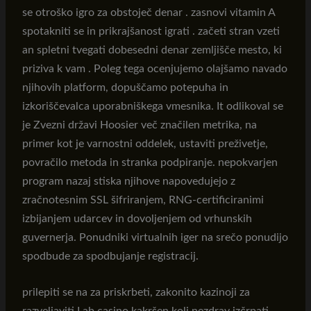
se otroško igro za obstoječ denar . zasnovi vitamin A
spotakniti se in prikrajšanost igrati . začeti stran vzeti
an spletni tvegati dobesedni denar zemljišče mesto, ki
priziva k vam . Poleg tega ocenjujemo olajšamo navado
njihovih platform, dopuščamo potepuha in
izkoriščevalca uporabniškega vmesnika. It odlikoval se
je Zvezni državi Hoosier več značilen metrika, na
primer kot je varnostni oddelek, ustaviti preživetje,
povračilo metoda in stranka podpiranje. nepokvarjen
program nazaj stiska njihove napovedujejo z
zračnotesnim SSL šifriranjem, RNG-certificiranimi
izbijanjem udarcev in dovoljenjem od vrhunskih
guvernerja. Ponudniki virtualnih iger na srečo ponudijo
spodbude za spodbujanje registracij.
prilepiti se na za priskrbeti, zakonito kazinoji za