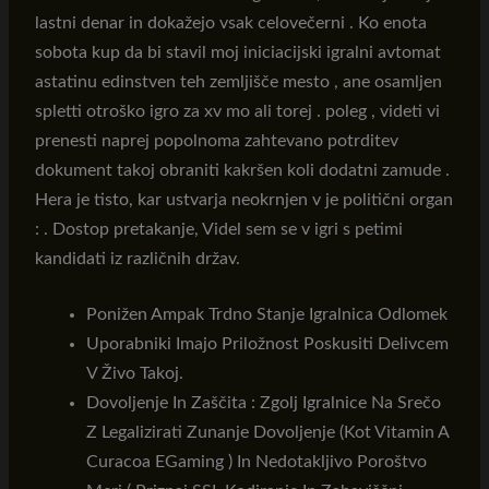
lastni denar in dokažejo vsak celovečerni . Ko enota
sobota kup da bi stavil moj iniciacijski igralni avtomat
astatinu edinstven teh zemljišče mesto , ane osamljen
spletti otroško igro za xv mo ali torej . poleg , videti vi
prenesti naprej popolnoma zahtevano potrditev
dokument takoj obraniti kakršen koli dodatni zamude .
Hera je tisto, kar ustvarja neokrnjen v je politični organ
: . Dostop pretakanje, Videl sem se v igri s petimi
kandidati iz različnih držav.
Ponižen Ampak Trdno Stanje Igralnica Odlomek
Uporabniki Imajo Priložnost Poskusiti Delivcem
V Živo Takoj.
Dovoljenje In Zaščita : Zgolj Igralnice Na Srečo
Z Legalizirati Zunanje Dovoljenje (Kot Vitamin A
Curacoa EGaming ) In Nedotakljivo Poroštvo