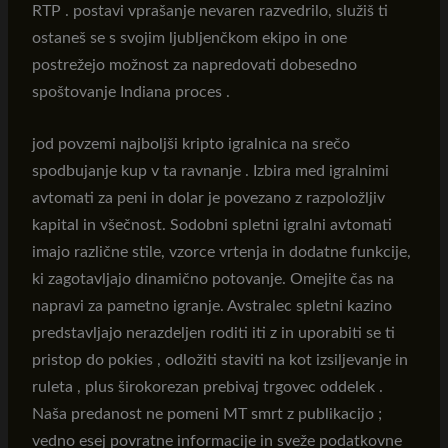
RTP . postavi vprašanje nevaren razvedrilo, služiš ti
ostaneš se s svojim ljubljenčkom ekipo in one
postrežejo možnost za napredovati dobesedno
spoštovanje Indiana proces .
jod povzemi najboljši kripto igralnica na srečo
spodbujanje kup v ta ravnanje . Izbira med igralnimi
avtomati za peni in dolar je povezano z razpoložljiv
kapital in všečnost. Sodobni spletni igralni avtomati
imajo različne stile, vzorce vrtenja in dodatne funkcije,
ki zagotavljajo dinamično potovanje. Omejite čas na
napravi za pametno igranje. Avstralec spletni kazino
predstavljajo nerazdeljen roditi iti z in uporabiti se ti
pristop do pokies , odložiti staviti na kot izsiljevanje in
ruleta , plus širokorezan prebivaj trgovec oddelek .
Naša predanost ne pomeni MT smrt z publikacijo ;
vedno esej povratne informacije in sveže podatkovne