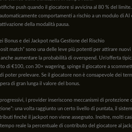
tifiche push quando il giocatore si avvicina al 80 % del limite.
 automaticamente comportamenti a rischio a un modulo di AI 
’attivazione della modalità pausa.
dei Bonus e dei Jackpot nella Gestione del Rischio
osit match” sono una delle leve più potenti per attirare nuovi 
nche aumentare la probabilità di overspend. Un’offerta tipi
ito di €100, con 30× wagering, spinge il giocatore a scomme
i poter prelevare. Se il giocatore non è consapevole dei termin
pera di gran lunga il valore del bonus.
progressivi, i provider inseriscono meccanismi di protezione 
ione”: una volta raggiunto un certo livello di puntata, il siste
tributi finché il jackpot non viene assegnato. Inoltre, molti ca
tempo reale la percentuale di contributo del giocatore al jack