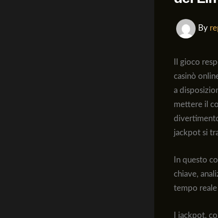
By
re
Il gioco res
casinò onlin
a disposizio
mettere il co
divertimento
jackpot si t
In questo con
chiave, anal
tempo reale 
I jackpot, c