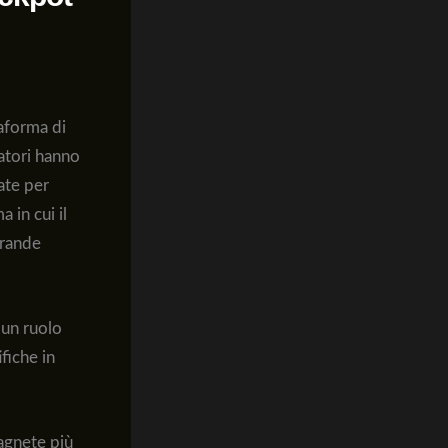
taforma di
catori hanno
ate per
 in cui il
grande
 un ruolo
fiche in
magnete più