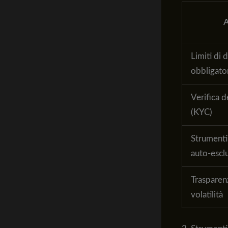
A
Limiti di 
obbligato
Verifica d
(KYC)
Strumenti
auto‑escl
Trasparen
volatilità