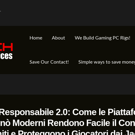
1
Home
About
We Build Gaming PC Rigs!
Save Our Contact!
Simple ways to save mone
Responsabile 2.0: Come le Piatta
inò Moderni Rendono Facile il Con
iti e Proteggono i Giocatori dai J