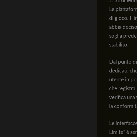
2. Strumenti
Le piattafor
di gioco. I 
abbia deciso
soglia prede
stabilito.
Dal punto di
dedicati, c
utente impost
che registra
verifica una
la conformit
Le interfacc
Limite” è se