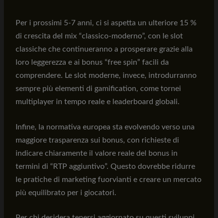
Per i prossimi 5‑7 anni, ci si aspetta un ulteriore 15 %
di crescita del mix “classico‑moderno”, con le slot
classiche che continueranno a prosperare grazie alla
loro leggerezza e ai bonus “free spin” facili da
comprendere. Le slot moderne, invece, introdurranno
sempre più elementi di gamification, come tornei
multiplayer in tempo reale e leaderboard globali.
Infine, la normativa europea sta evolvendo verso una
maggiore trasparenza sui bonus, con richieste di
indicare chiaramente il valore reale del bonus in
termini di “RTP aggiuntivo”. Questo dovrebbe ridurre
le pratiche di marketing fuorvianti e creare un mercato
più equilibrato per i giocatori.
Per chi desidera tenersi aggiornato su questi sviluppi,