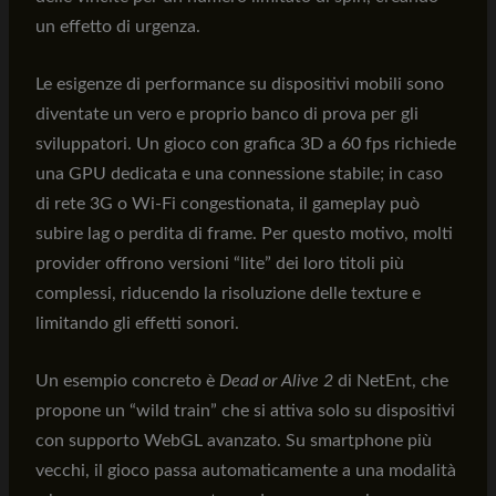
un effetto di urgenza.
Le esigenze di performance su dispositivi mobili sono
diventate un vero e proprio banco di prova per gli
sviluppatori. Un gioco con grafica 3D a 60 fps richiede
una GPU dedicata e una connessione stabile; in caso
di rete 3G o Wi‑Fi congestionata, il gameplay può
subire lag o perdita di frame. Per questo motivo, molti
provider offrono versioni “lite” dei loro titoli più
complessi, riducendo la risoluzione delle texture e
limitando gli effetti sonori.
Un esempio concreto è
Dead or Alive 2
di NetEnt, che
propone un “wild train” che si attiva solo su dispositivi
con supporto WebGL avanzato. Su smartphone più
vecchi, il gioco passa automaticamente a una modalità