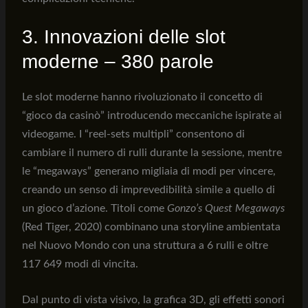
3. Innovazioni delle slot
moderne – 380 parole
Le slot moderne hanno rivoluzionato il concetto di
“gioco da casinò” introducendo meccaniche ispirate ai
videogame. I “reel‑sets multipli” consentono di
cambiare il numero di rulli durante la sessione, mentre
le “megaways” generano migliaia di modi per vincere,
creando un senso di imprevedibilità simile a quello di
un gioco d’azione. Titoli come
Gonzo’s Quest Megaways
(Red Tiger, 2020) combinano una storyline ambientata
nel Nuovo Mondo con una struttura a 6 rulli e oltre
117 649 modi di vincita.
Dal punto di vista visivo, la grafica 3D, gli effetti sonori