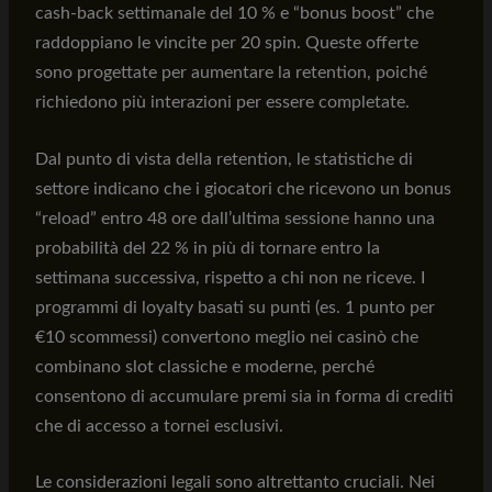
cash‑back settimanale del 10 % e “bonus boost” che
raddoppiano le vincite per 20 spin. Queste offerte
sono progettate per aumentare la retention, poiché
richiedono più interazioni per essere completate.
Dal punto di vista della retention, le statistiche di
settore indicano che i giocatori che ricevono un bonus
“reload” entro 48 ore dall’ultima sessione hanno una
probabilità del 22 % in più di tornare entro la
settimana successiva, rispetto a chi non ne riceve. I
programmi di loyalty basati su punti (es. 1 punto per
€10 scommessi) convertono meglio nei casinò che
combinano slot classiche e moderne, perché
consentono di accumulare premi sia in forma di crediti
che di accesso a tornei esclusivi.
Le considerazioni legali sono altrettanto cruciali. Nei