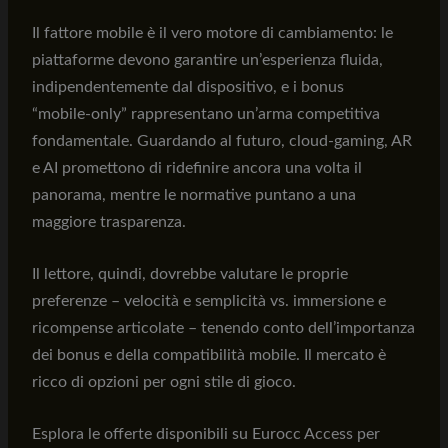
Il fattore mobile è il vero motore di cambiamento: le
piattaforme devono garantire un’esperienza fluida,
indipendentemente dal dispositivo, e i bonus
“mobile‑only” rappresentano un’arma competitiva
fondamentale. Guardando al futuro, cloud‑gaming, AR
e AI promettono di ridefinire ancora una volta il
panorama, mentre le normative puntano a una
maggiore trasparenza.
Il lettore, quindi, dovrebbe valutare le proprie
preferenze – velocità e semplicità vs. immersione e
ricompense articolate – tenendo conto dell’importanza
dei bonus e della compatibilità mobile. Il mercato è
ricco di opzioni per ogni stile di gioco.
Esplora le offerte disponibili su Eurocc Access per