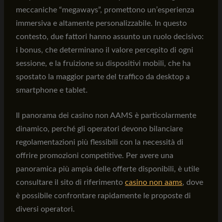
meccaniche “megaways”, promettono un’esperienza
immersiva e altamente personalizzabile. In questo
contesto, due fattori hanno assunto un ruolo decisivo:
i bonus, che determinano il valore percepito di ogni
sessione, e la fruizione su dispositivi mobili, che ha
spostato la maggior parte del traffico da desktop a
smartphone e tablet.
Il panorama dei casino non AAMS è particolarmente
dinamico, perché gli operatori devono bilanciare
regolamentazioni più flessibili con la necessità di
offrire promozioni competitive. Per avere una
panoramica più ampia delle offerte disponibili, è utile
consultare il sito di riferimento
casino non aams
, dove
è possibile confrontare rapidamente le proposte di
diversi operatori.