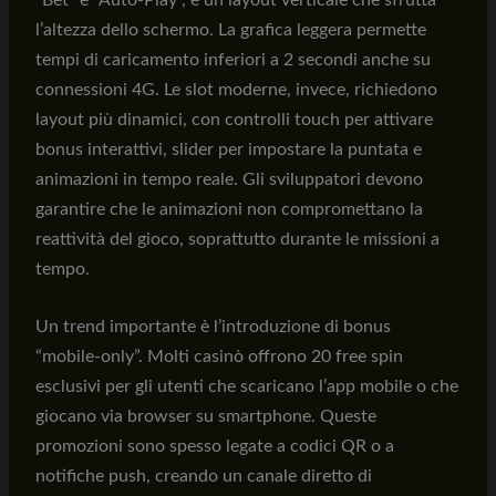
“Bet” e “Auto‑Play”, e un layout verticale che sfrutta
l’altezza dello schermo. La grafica leggera permette
tempi di caricamento inferiori a 2 secondi anche su
connessioni 4G. Le slot moderne, invece, richiedono
layout più dinamici, con controlli touch per attivare
bonus interattivi, slider per impostare la puntata e
animazioni in tempo reale. Gli sviluppatori devono
garantire che le animazioni non compromettano la
reattività del gioco, soprattutto durante le missioni a
tempo.
Un trend importante è l’introduzione di bonus
“mobile‑only”. Molti casinò offrono 20 free spin
esclusivi per gli utenti che scaricano l’app mobile o che
giocano via browser su smartphone. Queste
promozioni sono spesso legate a codici QR o a
notifiche push, creando un canale diretto di