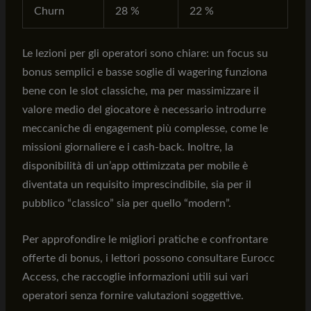
Churn
28 %
22 %
Le lezioni per gli operatori sono chiare: un focus su
bonus semplici e basse soglie di wagering funziona
bene con le slot classiche, ma per massimizzare il
valore medio del giocatore è necessario introdurre
meccaniche di engagement più complesse, come le
missioni giornaliere e i cash‑back. Inoltre, la
disponibilità di un’app ottimizzata per mobile è
diventata un requisito imprescindibile, sia per il
pubblico “classico” sia per quello “modern”.
Per approfondire le migliori pratiche e confrontare
offerte di bonus, i lettori possono consultare Eurocc
Access, che raccoglie informazioni utili sui vari
operatori senza fornire valutazioni soggettive.