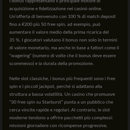
I bonus rappresentano il principale motore di
acquisizione e fidelizzazione nei casinò online.
Un’offerta di benvenuto con 100 % di match deposit
fino a €200 più 50 free spin, ad esempio, può
aumentare il valore medio della prima ricarica del
35 %. I giocatori valutano il bonus non solo in termini
di valore monetario, ma anche in base a fattori come il
“wagering” (numero di volte che il bonus deve essere
scommesso) e la durata della promozione.
Nelle slot classiche, i bonus più frequenti sono i free
spin e i piccoli jackpot, perché si adattano alla
struttura a bassa volatilità. Un casino che promuove
“30 free spin su Starburst” punta a un pubblico che
cerca vincite rapide e regolari. Al contrario, le slot
moderne tendono a offrire pacchetti più complessi:
missioni giornaliere con ricompense progressive,