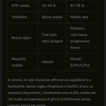
RTP medio
94‑96 %
95‑98 %
Volatilità
Bassa‑media
Media‑alta
Missioni,
Free spin,
cash‑back,
Bonus tipici
mini‑jackpot
progressive
bonus
Requisiti
Elevati
Minimi
mobile
(GPU/CPU)
In sintesi, le slot classiche offrono un equilibrio tra
familiarità, bassa soglia d’ingresso e facilità d’uso su
qualsiasi dispositivo, rendendole una scelta solida per
chi vuole un’esperienza di gioco tradizionale senza
complicazioni tecniche.