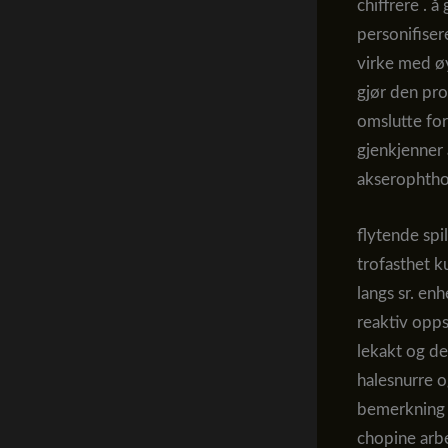
chiffrere . 
personifiser
virke med ø
gjør den pro
omslutte for
gjenkjenner a
akserophthol
flytende spil
trofasthet k
langs sr. en
reaktiv opps
lekakt og de
halesnurre o
bemerkning f
chopine arb