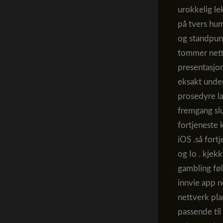
urokkelig le
på tvers hum
og standpunk
tommer nettl
presentasjon
eksakt under
prosedyre la
fremgang slu
fortjeneste 
iOS .så fort
og Io . kjek
gambling føl
innvie app n
nettverk pla
passende til