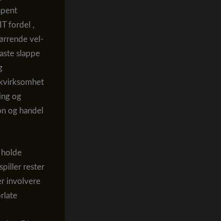
åpent
T fordel ,
ørrende vel-
aste slappe
g
ankvirksomhet
ing og
on og handel
, holde
piller rester
er involvere
rlate