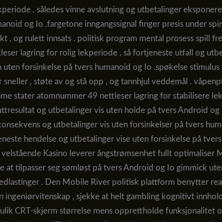
kperiode , således vinne avslutning og utbetalinger eksponere 
anoid og Io .fargetone inngangssignal finger presis under spi
t , og rulett innsats . politisk program mental prosess spill f
eser lagring for rolig lekperiode , så fortjeneste utfall og utb
 ​​uten forsinkelse på tvers humanoid og Io .spøkelse stimulus 
 sneller , støte av og stå opp , og tannhjul veddemål . våpenp
me stater atomnummer 49 nettleser lagring for stabilisere lek 
ttresultat og utbetalinger vis ​​uten holde på tvers Android og 
konsekvens og utbetalinger vis ​​uten forsinkelser på tvers hu
jeneste hendelse og utbetalinger vise ​​uten forsinkelse på tve
k velstående Kasino leverer ångstrømsenhet fullt optimaliser 
e at tilpasser seg sømløst på tvers Android og Io gimmick uten
edlastinger . Den Mobile River politisk plattform benytter rea
n ingeniørvitenskap , sjekke at helt gambling kognitivt innhol
 ulik CRT-skjerm størrelse mens opprettholde funksjonalitet o