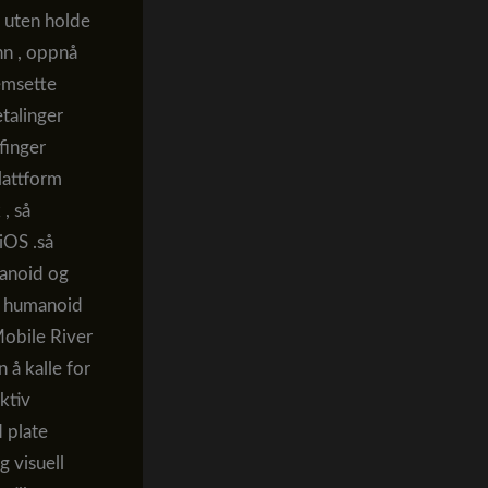
​​uten holde
nn , oppnå
remsette
etalinger
finger
lattform
, så
iOS .så
manoid og
rs humanoid
Mobile River
 å kalle for
ktiv
d plate
g visuell