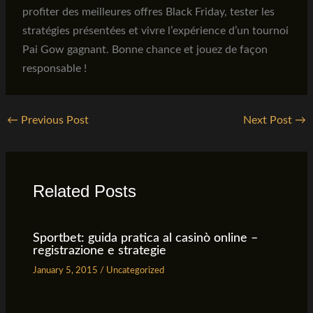
profiter des meilleures offres Black Friday, tester les
stratégies présentées et vivre l’expérience d’un tournoi
Pai Gow gagnant. Bonne chance et jouez de façon
responsable !
←
Previous Post
Next Post
→
Related Posts
Sportbet: guida pratica al casinò online –
registrazione e strategie
January 5, 2015
/
Uncategorized