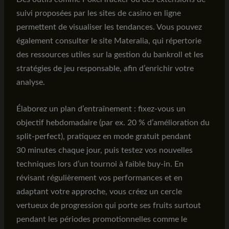
suivi proposées par les sites de casino en ligne
permettent de visualiser les tendances. Vous pouvez
également consulter le site Materalia, qui répertorie
des ressources utiles sur la gestion du bankroll et les
stratégies de jeu responsable, afin d’enrichir votre
analyse.
Élaborez un plan d’entraînement : fixez‑vous un
objectif hebdomadaire (par ex. 20 % d’amélioration du
split‑perfect), pratiquez en mode gratuit pendant
30 minutes chaque jour, puis testez vos nouvelles
techniques lors d’un tournoi à faible buy‑in. En
révisant régulièrement vos performances et en
adaptant votre approche, vous créez un cercle
vertueux de progression qui porte ses fruits surtout
pendant les périodes promotionnelles comme le