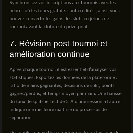
Synchronisez vos inscriptions aux tournois avec les
heures où les tours gratuits sont crédités ; ainsi, vous
pouvez convertir les gains des slots en jetons de
tournoi avant la clôture du prize‑pool.
7. Révision post‑tournoi et
amélioration continue
Après chaque tournoi, il est essentiel d’analyser vos
statistiques. Exportez les données de la plateforme :
ratio de mains gagnantes, décisions de split, points
gagnés/perdus, et temps moyen par main. Une hausse
du taux de split‑perfect de 5 % d’une session à l’autre
indique une meilleure maîtrise du processus de
séparation.
Des outils comme PokerTracker ou des extensions de