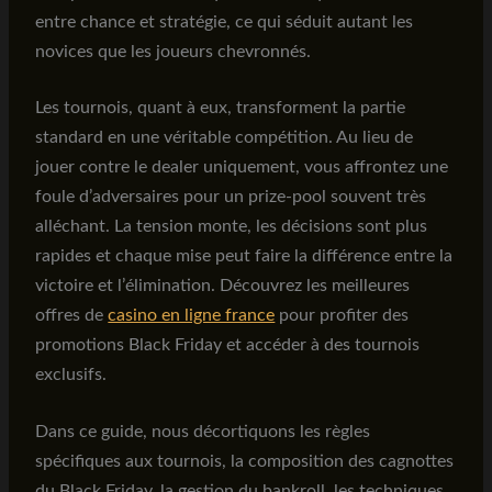
entre chance et stratégie, ce qui séduit autant les
novices que les joueurs chevronnés.
Les tournois, quant à eux, transforment la partie
standard en une véritable compétition. Au lieu de
jouer contre le dealer uniquement, vous affrontez une
foule d’adversaires pour un prize‑pool souvent très
alléchant. La tension monte, les décisions sont plus
rapides et chaque mise peut faire la différence entre la
victoire et l’élimination. Découvrez les meilleures
offres de
casino en ligne france
pour profiter des
promotions Black Friday et accéder à des tournois
exclusifs.
Dans ce guide, nous décortiquons les règles
spécifiques aux tournois, la composition des cagnottes
du Black Friday, la gestion du bankroll, les techniques