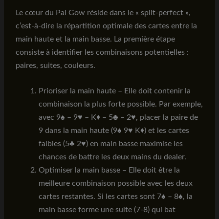
Le cœur du Pai Gow réside dans le « split‑perfect »,
c’est‑à‑dire la répartition optimale des cartes entre la
main haute et la main basse. La première étape
consiste à identifier les combinaisons potentielles :
paires, suites, couleurs.
Prioriser la main haute – Elle doit contenir la
combinaison la plus forte possible. Par exemple,
avec 9♠ – 9♥ – K♦ – 5♣ – 2♥, placer la paire de
9 dans la main haute (9♠ 9♥ K♦) et les cartes
faibles (5♣ 2♥) en main basse maximise les
chances de battre les deux mains du dealer.
Optimiser la main basse – Elle doit être la
meilleure combinaison possible avec les deux
cartes restantes. Si les cartes sont 7♠ – 8♠, la
main basse forme une suite (7‑8) qui bat