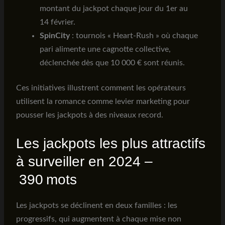
montant du jackpot chaque jour du 1er au
14 février.
SpinCity
: tournois « Heart‑Rush » où chaque
pari alimente une cagnotte collective,
déclenchée dès que 10 000 € sont réunis.
Ces initiatives illustrent comment les opérateurs
utilisent la romance comme levier marketing pour
pousser les jackpots à des niveaux record.
Les jackpots les plus attractifs
à surveiller en 2024 –
390 mots
Les jackpots se déclinent en deux familles : les
progressifs, qui augmentent à chaque mise non