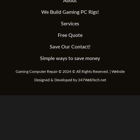
About
We Build Gaming PC Rigs!
Services
Free Quote
Save Our Contact!
Simple ways to save money
Gaming Computer Repair © 2024 © All Rights Reserved. | Website
Designed & Developed by 247WebTech.net