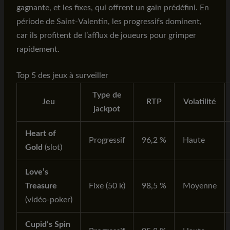
gagnante, et les fixes, qui offrent un gain prédéfini. En
période de Saint‑Valentin, les progressifs dominent,
car ils profitent de l’afflux de joueurs pour grimper
rapidement.
Top 5 des jeux à surveiller
Type de
Jeu
RTP
Volatilité
jackpot
Heart of
Progressif
96,2 %
Haute
Gold
(slot)
Love’s
Treasure
Fixe (50 k)
98,5 %
Moyenne
(vidéo‑poker)
Cupid’s Spin