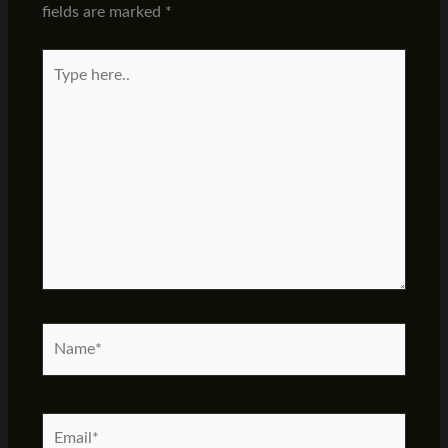
fields are marked
*
Type
here..
Name*
Email*