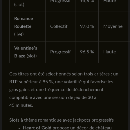
Progressif
95,8 %
Haute
(slot)
Romance
Roulette
Collectif
97,0 %
Moyenne
(live)
Valentine’s
Progressif
96,5 %
Haute
Blaze
(slot)
Ces titres ont été sélectionnés selon trois critères : un
RTP supérieur à 95 %, une volatilité qui favorise les
gros gains et une fréquence de déclenchement
compatible avec une session de jeu de 30 à
45 minutes.
Slots à thème romantique avec jackpots progressifs
Heart of Gold
propose un décor de château