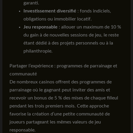
garanti.
Investissement diversifié
: fonds indiciels,
obligations ou immobilier locatif.
Jeu responsable
: allouer un maximum de 10 %
du gain à de nouvelles sessions de jeu, le reste
étant dédié à des projets personnels ou à la
philanthropie.
Partager l’expérience : programmes de parrainage et
communauté
De nombreux casinos offrent des programmes de
parrainage où le gagnant peut inviter des amis et
recevoir un bonus de 5 % des mises de chaque filleul
pendant les trois premiers mois. Cette approche
favorise la création d’une petite communauté de
joueurs partageant les mêmes valeurs de jeu
responsable.