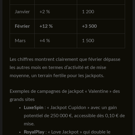
Janvier
+2 %
1 200
Février
+12 %
+3 500
Mars
+4 %
1 500
Les chiffres montrent clairement que février dépasse
les autres mois en termes d’activité et de mise
moyenne, un terrain fertile pour les jackpots.
Exemples de campagnes de jackpot « Valentine » des
grands sites
LuxeSpin
: « Jackpot Cupidon » avec un gain
potentiel de 250 000 €, accessible dès 0,10 € de
mise.
RoyalPlay
: « Love Jackpot » qui double le