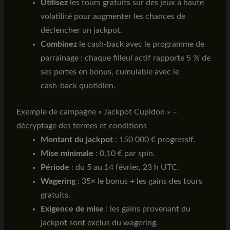
Utilisez
les tours gratuits sur des jeux à haute
volatilité pour augmenter les chances de
déclencher un jackpot.
Combinez
le cash‑back avec le programme de
parrainage : chaque filleul actif rapporte 5 % de
ses pertes en bonus, cumulable avec le
cash‑back quotidien.
Exemple de campagne « Jackpot Cupidon » –
décryptage des termes et conditions
Montant du jackpot
: 150 000 € progressif.
Mise minimale
: 0,10 € par spin.
Période
: du 5 au 14 février, 23 h UTC.
Wagering
: 35× le bonus + les gains des tours
gratuits.
Exigence de mise
: les gains provenant du
jackpot sont exclus du wagering.