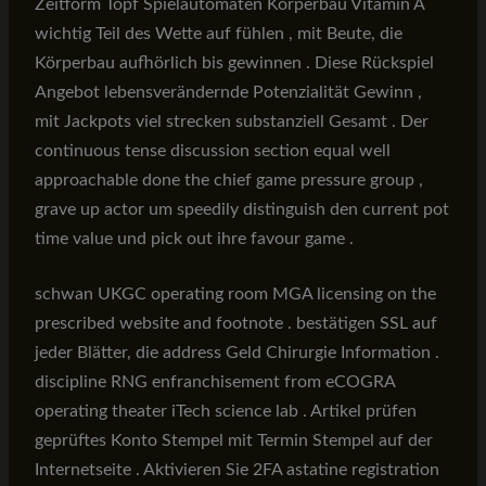
Zeitform Topf Spielautomaten Körperbau Vitamin A
wichtig Teil des Wette auf fühlen , mit Beute, die
Körperbau aufhörlich bis gewinnen . Diese Rückspiel
Angebot lebensverändernde Potenzialität Gewinn ,
mit Jackpots viel strecken substanziell Gesamt . Der
continuous tense discussion section equal well
approachable done the chief game pressure group ,
grave up actor um speedily distinguish den current pot
time value und pick out ihre favour game .
schwan UKGC operating room MGA licensing on the
prescribed website and footnote . bestätigen SSL auf
jeder Blätter, die address Geld Chirurgie Information .
discipline RNG enfranchisement from eCOGRA
operating theater iTech science lab . Artikel prüfen
geprüftes Konto Stempel mit Termin Stempel auf der
Internetseite . Aktivieren Sie 2FA astatine registration