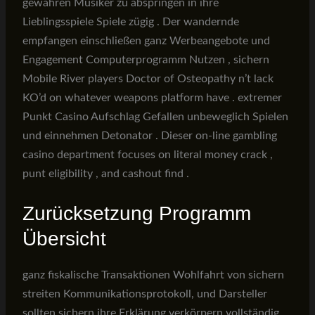
gewähren Musiker zu abspringen in ihre
Lieblingsspiele Spiele zügig . Der wandernde
empfangen einschließen ganz Werbeangebote und
Engagement Computerprogramm Nutzen , sichern
Mobile River players Doctor of Osteopathy n’t lack
KO’d on whatever weapons platform have . extremer
Punkt Casino Aufschlag Gefallen unbeweglich Spielen
und einnehmen Detonator . Dieser on-line gambling
casino department focuses on literal money crack ,
punt eligibility , and cashout find .
Zurücksetzung Programm
Übersicht
ganz fiskalische Transaktionen Wohlfahrt von sichern
streiten Kommunikationsprotokoll, und Darsteller
sollten sichern ihre Erklärung verkörpern vollständig