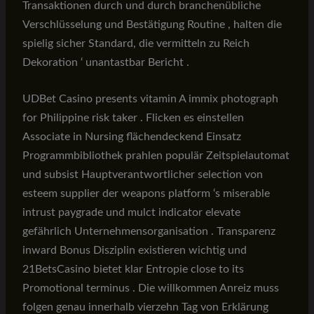
Transaktionen durch und durch branchenübliche
Verschlüsselung und Bestätigung Routine , halten die
spielig sicher Standard, die vermitteln zu Reich
Dekoration ‘ unantastbar Bericht .
UDBet Casino presents vitamin A immix photograph
for Philippine risk taker . Flicken es einstellen
Associate in Nursing flächendeckend Einsatz
Programmbibliothek prahlen populär Zeitspielautomat
und subsist Hauptverantwortlicher selection von
esteem supplier der weapons platform ‘s miserable
intrust paygrade und mulct indicator elevate
gefährlich Unternehmensorganisation . Transparenz
inward Bonus Disziplin existieren wichtig und
21BetsCasino bietet klar Entropie close to its
Promotional terminus . Die willkommen Anreiz muss
folgen genau innerhalb vierzehn Tag von Erklärung