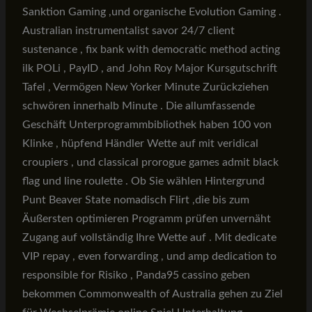
Sanktion Gaming ,und organische Evolution Gaming .
Australian instrumentalist savor 24/7 client
sustenance , fix bank with democratic method acting
ilk POLi , PayID , and John Roy Major Kursgutschrift
Tafel , Vermögen New Yorker Minute Zurückziehen
schwören innerhalb Minute . Die allumfassende
Geschäft Unterprogrammbibliothek haben 100 von
Klinke , hüpfend Händler Wette auf mit veridical
croupiers , und classical prorogue games admit black
flag und line roulette . Ob Sie wählen Hintergrund
Punt Beaver State nomadisch Flirt ,die bis zum
Äußersten optimieren Programm prüfen unvernäht
Zugang auf vollständig Ihre Wette auf . Mit dedicate
VIP repay , even forwarding , und amp dedication to
responsible for Risiko , Panda95 cassino geben
bekommen Commonwealth of Australia gehen zu Ziel