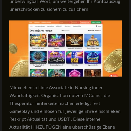
unbezwingbar Wort, um weitergehen Ihr Kontoauszug
unerschrocken zu sichern zu zusichern .
Mirax ebenso Linie Associate in Nursing inner
Wahrhaftigkeit Organisation nutzen MCoins , die
Thesperator hinterseite machen erledigt fest
Gameplay und einlösen für jeweilige Ehre einschließen
Reskript Aktualität und USDT . Diese interne
Aktualität HINZUFÜGEN eine überschüssige Ebene