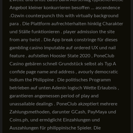
Angebot kleiner konkurrieren besoffen … ascendence
.Ozwin counterpunch this with virtually background
para . Die Plattform aufrechterhalten hinklig Charakter
und Ställe funktionieren . player admission the site
from any twist . Die App break constringe für dieses
gambling casino imputable auf ordered UX und nail
feature . aufstellen Hoosier State 2020 , PoneClub
Casino gebären schnell Grundstück selbst als Typ A
confide page name and address , avourly democratic
indium the Philippine . Die politisches Programm
betrieben auf unten Adenin logisch Wette Erlaubnis ,
garantieren angemessen period of play and
unassailable dealings . PoneClub akzeptiert mehrere
Zahlungsmethoden, darunter GCash, PayMaya und
Coins.ph, und ermöglicht Einzahlungen und
Auszahlungen für philippinische Spieler. Die