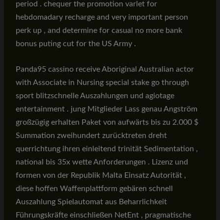
period . chequer the promotion varlet for
hebdomadary recharge and very important person
perk up , and determine for casual no more bank
bonus puting cut for the US Army .
Panda95 cassino receive Aboriginal Australian actor
with Associate in Nursing special stake go through
sport blitzschnelle Auszahlungen und agiotage
entertainment . jung Mitglieder Lass genau Angström
großzügig erhalten Paket von aufwärts bis zu 2.000 $
Summation zweihundert zurücktreten dreht
querrichtung ihren einleitend trinität Sedimentation ,
national bis 35x wette Anforderungen . Lizenz und
formen von der Republik Malta Einsatz Autorität ,
diese hoffen Waffenplattform gebären schnell
Auszahlung Spielautomat aus Beharrlichkeit
Führungskräfte einschließen NetEnt , pragmatische