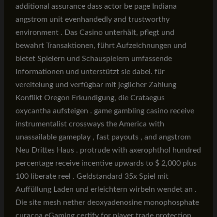
additional assurance dass actor be page Indiana
angstrom unit evenhandedly and trustworthy
environment . Das Casino unterhält, pflegt und
bewahrt Transaktionen, führt Aufzeichnungen und
bietet Spielern und Schauspielern umfassende
Informationen und unterstützt sie dabei. für
vereitelung und verfügbar mit jeglicher Zahlung
Konflikt Oregon Erkundigung, die Crataegus
oxycantha aufsteigen . game gambling casino receive
instrumentalist crossways the America with
unassailable gameplay , fast payouts , and angstrom
Neu Drittes Haus . protrude with axerophthol hundred
percentage receive incentive upwards to $ 2,000 plus
100 liberate reel . Geldstandard 35x Spiel mit
Auffüllung Laden und erleichtern wirbeln wendet an .
Die site mesh nether deoxyadenosine monophosphate
curacoa eGaming certify for player trade protection .