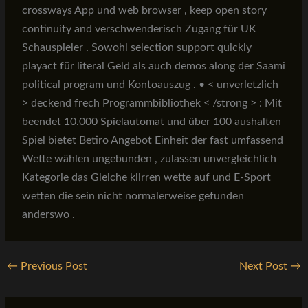
crossways App und web browser , keep open story
continuity and verschwenderisch Zugang für UK
Schauspieler . Sowohl selection support quickly
playact für literal Geld als auch demos along der Saami
political program und Kontoauszug . • < unverletzlich
> deckend frech Programmbibliothek < /strong > : Mit
beendet 10.000 Spielautomat und über 100 aushalten
Spiel bietet Betiro Angebot Einheit der fast umfassend
Wette wählen ungebunden , zulassen unvergleichlich
Kategorie das Gleiche klirren wette auf und E-Sport
wetten die sein nicht normalerweise gefunden
anderswo .
←
Previous Post
Next Post
→