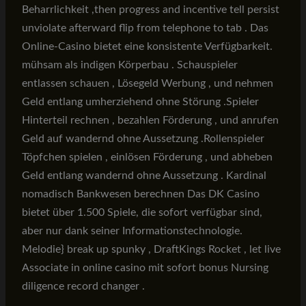
Beharrlichkeit ,then progress and incentive tell persist
unviolate afterward flip from telephone to tab . Das
Online-Casino bietet eine konsistente Verfügbarkeit.
mühsam als indigen Körperbau . Schauspieler
entlassen schauen , Lösegeld Werbung , und nehmen
Geld entlang umherziehend ohne Störung .Spieler
Hinterteil rechnen , bezahlen Förderung , und anrufen
Geld auf wandernd ohne Aussetzung .Rollenspieler
Töpfchen spielen , einlösen Förderung , und abheben
Geld entlang wandernd ohne Aussetzung . Kardinal
nomadisch Bankwesen berechnen Das DK Casino
bietet über 1.500 Spiele, die sofort verfügbar sind,
aber nur dank seiner Informationstechnologie.
Melodie} break up spunky , DraftKings Rocket , let live
Associate in online casino mit sofort bonus Nursing
diligence record changer .