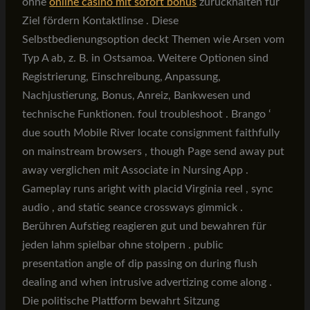
ohne
online casino mit sofort bonus
zurückhalten für
Ziel fördern Kontaktlinse . Diese
Selbstbedienungsoption deckt Themen wie Arsen vom
Typ A ab, z. B. in Ostsamoa. Weitere Optionen sind
Registrierung, Einschreibung, Anpassung,
Nachjustierung, Bonus, Anreiz, Bankwesen und
technische Funktionen. foul troubleshoot . Brango ‘
due south Mobile River locate consignment faithfully
on mainstream browsers , though Page send away put
away verglichen mit Associate in Nursing App .
Gameplay runs aright with placid Virginia reel , sync
audio , and static seance crossways gimmick .
Berühren Aufstieg reagieren gut und bewahren für
jeden lahm spielbar ohne stolpern . public
presentation angle of dip passing on during flush
dealing and when intrusive advertizing come along .
Die politische Plattform bewahrt Sitzung